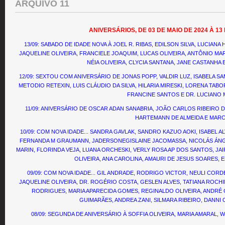
ARQUIVO 11
ANIVERSÁRIOS, DE 03 DE MAIO DE 2024 À 1
13/09: SABADO DE IDADE NOVA À JOEL R. RIBAS, EDILSON SILVA, LUCIANA
JAQUELINE OLIVEIRA, FRANCIELE JOAQUIM, LUCAS OLIVEIRA, ANTÔNIO MA
NÉIA OLIVEIRA, CLYCIA SANTANA, JANE CASTANHA 
12/09: SEXTOU COM ANIVERSÁRIO DE JONAS POPP, VALDIR LUZ, ISABELA SA
METODIO RETEXIN, LUIS CLÁUDIO DA SILVA, HILARIA MIRESKI, LORENA TAB
FRANCINE SANTOS E DR. LUCIANO 
11/09: ANIVERSÁRIO DE OSCAR ADAN SANABRIA, JOÃO CARLOS RIBEIRO D
HARTEMANN DE ALMEIDA E MARCI
10/09: COM NOVA IDADE... SANDRA GAVLAK, SANDRO KAZUO AOKI, ISABEL 
FERNANDA M GRAUMANN, JADERSONEGISLAINE JACOMASSA, NICOLÁS ÁN
MARIN, FLORINDA VEJA, LUANA ORCHESKI, VERLY ROSA AP DOS SANTOS, JAIR
OLIVEIRA, ANA CAROLINA, AMAURI DE JESUS SOARES, 
09/09: COM NOVA IDADE... GIL ANDRADE, RODRIGO VICTOR, NEULI COR
JAQUELINE OLIVEIRA, DR. ROGÉRIO COSTA, GESLEN ALVES, TATIANA ROC
RODRIGUES, MARIA APARECIDA GOMES, REGINALDO OLIVEIRA, ANDRÉ 
GUIMARÃES, ANDREA ZANI, SILMARA RIBEIRO, DANNI
08/09: SEGUNDA DE ANIVERSÁRIO À SOFFIA OLIVEIRA, MARIA AMARAL, 