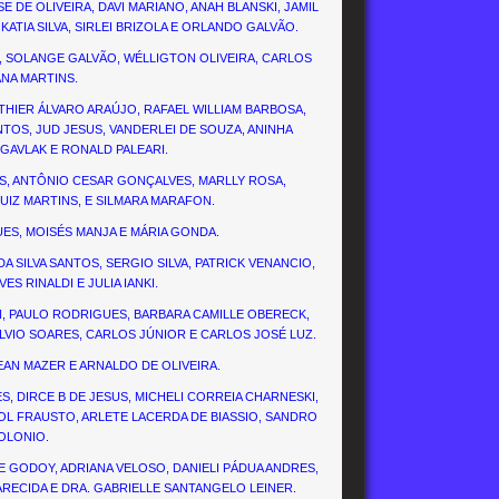
E DE OLIVEIRA, DAVI MARIANO, ANAH BLANSKI, JAMIL
ATIA SILVA, SIRLEI BRIZOLA E ORLANDO GALVÃO.
I, SOLANGE GALVÃO, WÉLLIGTON OLIVEIRA, CARLOS
NA MARTINS.
LUTHIER ÁLVARO ARAÚJO, RAFAEL WILLIAM BARBOSA,
NTOS, JUD JESUS, VANDERLEI DE SOUZA, ANINHA
 GAVLAK E RONALD PALEARI.
ES, ANTÔNIO CESAR GONÇALVES, MARLLY ROSA,
LUIZ MARTINS, E SILMARA MARAFON.
UES, MOISÉS MANJA E MÁRIA GONDA.
DA SILVA SANTOS, SERGIO SILVA, PATRICK VENANCIO,
 RINALDI E JULIA IANKI.
ON, PAULO RODRIGUES, BARBARA CAMILLE OBERECK,
ILVIO SOARES, CARLOS JÚNIOR E CARLOS JOSÉ LUZ.
EAN MAZER E ARNALDO DE OLIVEIRA.
ES, DIRCE B DE JESUS, MICHELI CORREIA CHARNESKI,
ROL FRAUSTO, ARLETE LACERDA DE BIASSIO, SANDRO
POLONIO.
E GODOY, ADRIANA VELOSO, DANIELI PÁDUA ANDRES,
ARECIDA E DRA. GABRIELLE SANTANGELO LEINER.