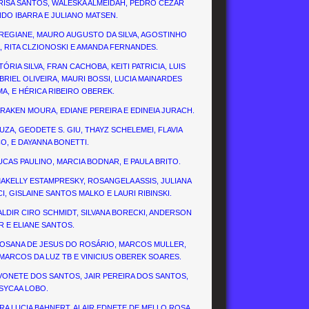
 MARISA SANTOS, WALESKA ALMEIDAH, PEDRO CEZAR
INDO IBARRA E JULIANO MATSEN.
L REGIANE, MAURO AUGUSTO DA SILVA, AGOSTINHO
, RITA CLZIONOSKI E AMANDA FERNANDES.
ÓRIA SILVA, FRAN CACHOBA, KEITI PATRICIA, LUIS
RIEL OLIVEIRA, MAURI BOSSI, LUCIA MAINARDES
A, E HÉRICA RIBEIRO OBEREK.
ARAKEN MOURA, EDIANE PEREIRA E EDINEIA JURACH.
UZA, GEODETE S. GIU, THAYZ SCHELEMEI, FLAVIA
O, E DAYANNA BONETTI.
UCAS PAULINO, MARCIA BODNAR, E PAULA BRITO.
 MAKELLY ESTAMPRESKY, ROSANGELA ASSIS, JULIANA
I, GISLAINE SANTOS MALKO E LAURI RIBINSKI.
ALDIR CIRO SCHMIDT, SILVANA BORECKI, ANDERSON
 E ELIANE SANTOS.
 ROSANA DE JESUS DO ROSÁRIO, MARCOS MULLER,
MARCOS DA LUZ TB E VINICIUS OBEREK SOARES.
IVONETE DOS SANTOS, JAIR PEREIRA DOS SANTOS,
SSYCAA LOBO.
VERA LUCIA BAHNERT, ALAIR EDNETE DE MELLO ROSA,