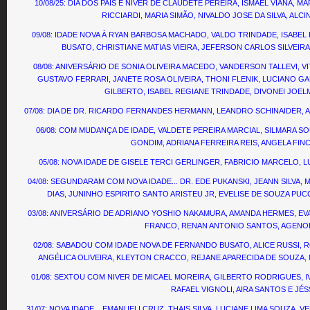
10/08/25: DIA DOS PAIS E NIVER DE CLAUDETE PEREIRA, ISMAEL VIANA,
RICCIARDI, MARIA SIMÃO, NIVALDO JOSE DA SILVA, ALC
09/08: IDADE NOVA À RYAN BARBOSA MACHADO, VALDO TRINDADE, ISABE
BUSATO, CHRISTIANE MATIAS VIEIRA, JEFERSON CARLOS SILVEIRA
08/08: ANIVERSÁRIO DE SONIA OLIVEIRA MACEDO, VANDERSON TALLEVI, VIT
GUSTAVO FERRARI, JANETE ROSA OLIVEIRA, THONI FLENIK, LUCIANO GAB
GILBERTO, ISABEL REGIANE TRINDADE, DIVONEI JOELM
07/08: DIA DE DR. RICARDO FERNANDES HERMANN, LEANDRO SCHINAIDER, 
06/08: COM MUDANÇA DE IDADE, VALDETE PEREIRA MARCIAL, SILMARA SO
GONDIM, ADRIANA FERREIRA REIS, ANGELA FINC
05/08: NOVA IDADE DE GISELE TERCI GERLINGER, FABRICIO MARCELO, L
04/08: SEGUNDARAM COM NOVA IDADE... DR. EDE PUKANSKI, JEANN SILVA,
DIAS, JUNINHO ESPIRITO SANTO ARISTEU JR, EVELISE DE SOUZA PUCC
03/08: ANIVERSÁRIO DE ADRIANO YOSHIO NAKAMURA, AMANDA HERMES, EV
FRANCO, RENAN ANTONIO SANTOS, AGENOR
02/08: SABADOU COM IDADE NOVA DE FERNANDO BUSATO, ALICE RUSSI,
ANGÉLICA OLIVEIRA, KLEYTON CRACCO, REJANE APARECIDA DE SOUZA, 
01/08: SEXTOU COM NIVER DE MICAEL MOREIRA, GILBERTO RODRIGUES, 
RAFAEL VIGNOLI, AIRA SANTOS E JÉ
31/07: NOVA IDADE... EMANUELI CRUZ, THAIS SILVA, LUCIANE LIMA SOUZA, 