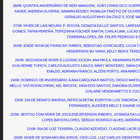
28/08: QUINTA E ANIVERSÁRIO DE NERI MANGONI, JOÃO FRANCISCO GUER
XAVIER, ANDREIA OLIVEIRA, SAMARA KESSEY, ROMILDA TIMÓTIO DE OLIVEI
GERALDO AUGUSTINHO DA CRUZ E JOSÉ V
27/08: NIVER DE LAIS MOURA. F. ROCHA, DIONIZIA DA LUZ SANTOS, LARESS
GOMES, TAYNA PEREIRA, TEREZINHA FISCHER SANTIN, CARLA LIMA, LUCA
FERREIRA LOPES, DR. FELIPE PEDROSO E
26/08: IDADE NOVA DE FRANCINY RAMOS, SEBASTIAO GONCALVES, LUCIA TIB
HENDERSON MJ VIANA, KELLY BIDA E TERE
25/08: SEGUNDA DE NIVER À LUZIANE IUCKSH, ANA PAULA, INDIAMARA PU
GUILHERME TUPICH, CARLOS AUGUSTO LAGOS, MARY MONTEIRO, SARA CAM
EVALDO, ADRIANA FRANCO, ALZENI PORTO, ANA MARCO
24/08: DOMINGO DE ANIVERSÁRIO À ANA CAROLINA R BASTOS, DIOGO MATEUS
MELLO, VIVI RODACOWSKI, KEL BATISTA, JANA DOS SANTOS, DANÚBIA OLIVEI
GISLAINE VENDRAMETTO E CUCA
23/08: DIA DE RENATO BAHENA, PATRÍCIA BETIM, EVERTON LUIS TABORDA,
FERNANDES, ALDEÍDES MELO E DAIANE OL
22/08: SEXTOU COM NÍVER DE JOCILENEJEFERSON RIBEIRO, JOSINEIA DA L
LOPES BATISTA LOPES, SERGIO RODRIGO ALVES, ANDERS
21/08: DIA DE LUIZ TEIXEIRA, CLAUDIO AZEVEDO, CLAUDIAE LACIR 
20/08: NIVER DE SONIA MOURA JORGE, CRIS LUIZ, LUIZ CARLOS VIEIRA P