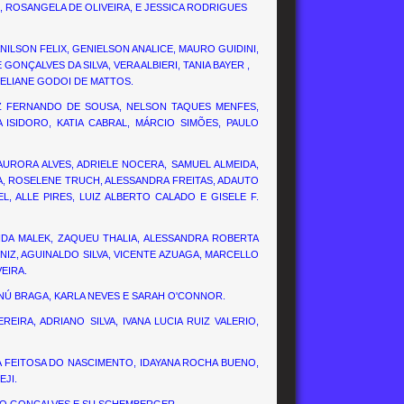
 ROSANGELA DE OLIVEIRA, E JESSICA RODRIGUES
JANILSON FELIX, GENIELSON ANALICE, MAURO GUIDINI,
ONÇALVES DA SILVA, VERA ALBIERI, TANIA BAYER ,
 ELIANE GODOI DE MATTOS.
IZ FERNANDO DE SOUSA, NELSON TAQUES MENFES,
 ISIDORO, KATIA CABRAL, MÁRCIO SIMÕES, PAULO
, AURORA ALVES, ADRIELE NOCERA, SAMUEL ALMEIDA,
VA, ROSELENE TRUCH, ALESSANDRA FREITAS, ADAUTO
, ALLE PIRES, LUIZ ALBERTO CALADO E GISELE F.
NDA MALEK, ZAQUEU THALIA, ALESSANDRA ROBERTA
IZ, AGUINALDO SILVA, VICENTE AZUAGA, MARCELLO
EIRA.
MANÚ BRAGA, KARLA NEVES E SARAH O'CONNOR.
REIRA, ADRIANO SILVA, IVANA LUCIA RUIZ VALERIO,
A FEITOSA DO NASCIMENTO, IDAYANA ROCHA BUENO,
EJI.