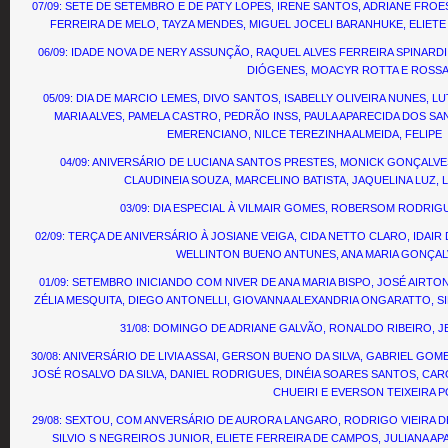
07/09: SETE DE SETEMBRO E DE PATY LOPES, IRENE SANTOS, ADRIANE FROES
FERREIRA DE MELO, TAYZA MENDES, MIGUEL JOCELI BARANHUKE, ELIETE K
06/09: IDADE NOVA DE NERY ASSUNÇÃO, RAQUEL ALVES FERREIRA SPINARD
DIÓGENES, MOACYR ROTTA E ROSSA
05/09: DIA DE MARCIO LEMES, DIVO SANTOS, ISABELLY OLIVEIRA NUNES, 
MARIA ALVES, PAMELA CASTRO, PEDRÃO INSS, PAULA APARECIDA DOS SA
EMERENCIANO, NILCE TEREZINHA ALMEIDA, FELIPE
04/09: ANIVERSÁRIO DE LUCIANA SANTOS PRESTES, MONICK GONÇALV
CLAUDINEIA SOUZA, MARCELINO BATISTA, JAQUELINA LUZ, 
03/09: DIA ESPECIAL À VILMAIR GOMES, ROBERSOM RODRIG
02/09: TERÇA DE ANIVERSÁRIO À JOSIANE VEIGA, CIDA NETTO CLARO, IDAIR 
WELLINTON BUENO ANTUNES, ANA MARIA GONÇALVES
01/09: SETEMBRO INICIANDO COM NIVER DE ANA MARIA BISPO, JOSÉ AIRT
ZÉLIA MESQUITA, DIEGO ANTONELLI, GIOVANNA ALEXANDRIA ONGARATTO, S
31/08: DOMINGO DE ADRIANE GALVÃO, RONALDO RIBEIRO, J
30/08: ANIVERSÁRIO DE LIVIA ASSAI, GERSON BUENO DA SILVA, GABRIEL GOM
JOSÉ ROSALVO DA SILVA, DANIEL RODRIGUES, DINÉIA SOARES SANTOS, CA
CHUEIRI E EVERSON TEIXEIRA 
29/08: SEXTOU, COM ANVERSÁRIO DE AURORA LANGARO, RODRIGO VIEIRA D
SILVIO S NEGREIROS JUNIOR, ELIETE FERREIRA DE CAMPOS, JULIANA AP