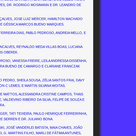
VES, DR. RODRIGO MOSIMANN E DR. LEANDRO DE
NÇALVES, JOSE LUIZ MERCER, HAMILTON MACHADO
X, E GÉSSICA MARCOS BUENO MARQUES.
 FERREIRA DIAS, PABLO PEDROSO, ANDREIA MELLO, E
NCALVES, REYNALDO MEDA VILLAS BOAS, LUCIANA
IS OBEREK.
ROSO, VANESSA FREIRE, LEILA ANDRESSA DISSENHA,
NARA BUENO DE CAMARGO E CLARIANE FRANCZAK
O PEDRO, SHEILA SOUSA, ZÉLIA SANTOS FRAI, DAVY
N C LEMES, E MARTIN SILVANA WOITAS.
DE MATTOS, ALESSANDRA CRISTINE CAMPOS, THAIS
 VALDEVINO RIBEIRO DA SILVA, FELIPE DE SOUZA E
RA.
ER, TATI TEIXEIRA, PAULO HENRIQUE FERREIRINHA,
 SERREN E DR. JULIANO BONA.
I, JOSÉ VANDERLEI BATISTA, MAIA CHAVES, JOÃO
L G. MARTINS FILHO, MARLI DE FÁTIMA ANTUNES,