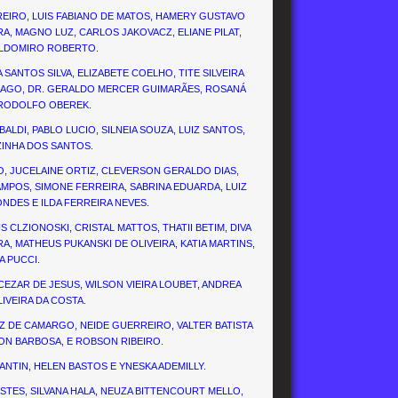
REIRO, LUIS FABIANO DE MATOS, HAMERY GUSTAVO
RA, MAGNO LUZ, CARLOS JAKOVACZ, ELIANE PILAT,
ALDOMIRO ROBERTO.
A SANTOS SILVA, ELIZABETE COELHO, TITE SILVEIRA
S IAGO, DR. GERALDO MERCER GUIMARÃES, ROSANÁ
 RODOLFO OBEREK.
ALDI, PABLO LUCIO, SILNEIA SOUZA, LUIZ SANTOS,
ZINHA DOS SANTOS.
PO, JUCELAINE ORTIZ, CLEVERSON GERALDO DIAS,
POS, SIMONE FERREIRA, SABRINA EDUARDA, LUIZ
NDES E ILDA FERREIRA NEVES.
 CLZIONOSKI, CRISTAL MATTOS, THATII BETIM, DIVA
RA, MATHEUS PUKANSKI DE OLIVEIRA, KATIA MARTINS,
 PUCCI.
 CEZAR DE JESUS, WILSON VIEIRA LOUBET, ANDREA
IVEIRA DA COSTA.
UZ DE CAMARGO, NEIDE GUERREIRO, VALTER BATISTA
ON BARBOSA, E ROBSON RIBEIRO.
SANTIN, HELEN BASTOS E YNESKA ADEMILLY.
RESTES, SILVANA HALA, NEUZA BITTENCOURT MELLO,