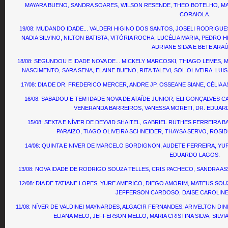
MAYARA BUENO, SANDRA SOARES, WILSON RESENDE, THEO BOTELHO, MAR
CORAIOLA.
19/08: MUDANDO IDADE... VALDERI HIGINO DOS SANTOS, JOSELI RODRIGUE
NADIA SILVINO, NILTON BATISTA, VITÓRIA ROCHA, LUCÉLIA MARIA, PEDRO
ADRIANE SILVA E BETE ARA
18/08: SEGUNDOU E IDADE NOVA DE... MICKELY MARCOSKI, THIAGO LEMES
NASCIMENTO, SARA SENA, ELAINE BUENO, RITA TALEVI, SOL OLIVEIRA, LUI
17/08: DIA DE DR. FREDERICO MERCER, ANDRE JP, OSSEANE SIANE, CÉLIA
16/08: SABADOU E TEM IDADE NOVA DE ATAÍDE JUNIOR, ELI GONÇALVES 
VENERANDA BARREIROS, VANESSA MORETI, DR. EDUAR
15/08: SEXTA E NÍVER DE DEYVID SHAITEL, GABRIEL RUTHES FERREIRA B
PARAIZO, TIAGO OLIVEIRA SCHNEIDER, THAYSA SERVO, ROSI
14/08: QUINTA E NIVER DE MARCELO BORDIGNON, AUDETE FERREIRA, Y
EDUARDO LAGOS.
13/08: NOVA IDADE DE RODRIGO SOUZA TELLES, CRIS PACHECO, SANDRA ASS
12/08: DIA DE TATIANE LOPES, YURE AMERICO, DIEGO AMORIM, MATEUS SOUZ
JEFFERSON CARDOSO, DAISE CAROLINE 
11/08: NÍVER DE VALDINEI MAYNARDES, ALGACIR FERNANDES, ARIVELTON DI
ELIANA MELO, JEFFERSON MELLO, MARIA CRISTINA SILVA, SILV