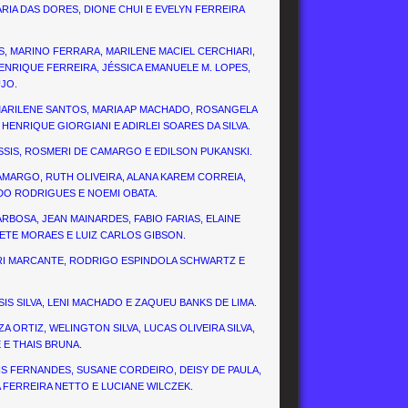
IA DAS DORES, DIONE CHUI E EVELYN FERREIRA
S, MARINO FERRARA, MARILENE MACIEL CERCHIARI,
 HENRIQUE FERREIRA, JÉSSICA EMANUELE M. LOPES,
ÚJO.
, MARILENE SANTOS, MARIA AP MACHADO, ROSANGELA
S HENRIQUE GIORGIANI E ADIRLEI SOARES DA SILVA.
 ASSIS, ROSMERI DE CAMARGO E EDILSON PUKANSKI.
CAMARGO, RUTH OLIVEIRA, ALANA KAREM CORREIA,
DO RODRIGUES E NOEMI OBATA.
ARBOSA, JEAN MAINARDES, FABIO FARIAS, ELAINE
DETE MORAES E LUIZ CARLOS GIBSON.
URI MARCANTE, RODRIGO ESPINDOLA SCHWARTZ E
IS SILVA, LENI MACHADO E ZAQUEU BANKS DE LIMA.
A ORTIZ, WELINGTON SILVA, LUCAS OLIVEIRA SILVA,
E THAIS BRUNA.
NIS FERNANDES, SUSANE CORDEIRO, DEISY DE PAULA,
IA FERREIRA NETTO E LUCIANE WILCZEK.