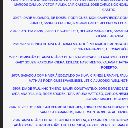
MARCOS CAMILO, VICTOR FIALKA, JAIR CASSOLI, JOSÉ CARLOS GONÇAL
CASTRO.
30/07: IDADE MUDANDO, DE ROSELI RODRIGUES, MONICA APARECIDA GO
JUNIOR, SANDRO FUCILINI, ARI CAVALCANTE, JEFERSON FELI
29/07: CYNTHIA VIANA, ISABELLE SCHNEIDER, HELOISA MAINARDES, SAMARA
SOLANGE ARANHA.
28/07/26:
SEGUNDA DE NIVER À TABATA MA, ROGÉRIO ARAÚJO, MONICA GO
REGINA MAINARDES, E JOSIAS RÉG
27/07: DOMINGÃO DE ANIVERSÁRIO DE NEUZA GONÇALVES, LARA SOPHIA PED
GABY SOUZA, KAROLINA KNERA, EDILENE NASCIMENTO, KAUANA THAY
ROBERTO.
26/07: SABADOU COM NIVER À EDEVALDO DA SILVA, CIRINEU LIRMANN, PAUL
MATHIAS RODRIGUES KWASNIESKI, LETICIA JUCOSKI, WELLINGTO
25/07: DIA DE PAULINHO THIERO, MAURI CONSTANTINO, JORGE BARBOSA 
YARA, ANA PAULINO, ROZE BRUDEKI, DRA. BRUNA MATTOZO, CARLOS HENKE,
JOSIANE MACIEL DE OLIVEI
24/07: NIVER DE JOÃO GUILHERME RODRIGUES, THIAGO EMONI SCHOEMBERG
VANESSA GAMARROS, UANDERSON BARBOSA, ALEXANDRE
23/07: ANIVERSÁRIO DE ALEX SANDRO OLIVEIRA, ALESSANDRO RODACOWISK
ADÃO SOARES DA SILVA ADÃO, LUCILENE SILVA, FABIANE MENDES, EMANOE