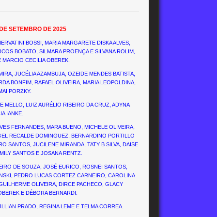
3 DE SETEMBRO DE 2025
 HERVATINI BOSSI, MARIA MARGARETE DISKA ALVES,
RCOS BOBATO, SILMARA PROENÇA E SILVANA ROLIM,
E MARCIO CECILIA OBEREK.
MIRA, JUCÉLIA AZAMBUJA, OZEIDE MENDES BATISTA,
ORDA BONFIM, RAFAEL OLIVEIRA, MARIA LEOPOLDINA,
MAI PORZKY.
E MELLO, LUIZ AURÉLIO RIBEIRO DA CRUZ, ADYNA
A IANKE.
ALVES FERNANDES, MARA BUENO, MICHELE OLIVEIRA,
GEL RECALDE DOMINGUEZ, BERNARDINO PORTILLO
O SANTOS, JUCILENE MIRANDA, TATY B SILVA, DAISE
EMILY SANTOS E JOSANA RENTZ.
DEIRO DE SOUZA, JOSÉ EURICO, ROSNEI SANTOS,
HINSKI, PEDRO LUCAS CORTEZ CARNEIRO, CAROLINA
GUILHERME OLIVEIRA, DIRCE PACHECO, GLACY
 OBEREK E DÉBORA BERNARDI.
WILLIAN PRADO, REGINA LEME E TELMA CORREA.