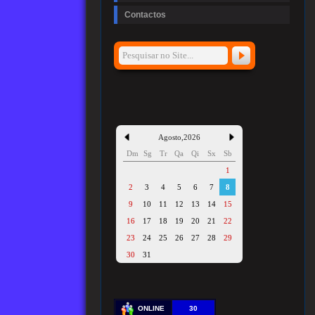
Contactos
Agosto
,
2026
Dm
Sg
Tr
Qa
Qi
Sx
Sb
1
2
3
4
5
6
7
8
9
10
11
12
13
14
15
16
17
18
19
20
21
22
23
24
25
26
27
28
29
30
31
ONLINE
30