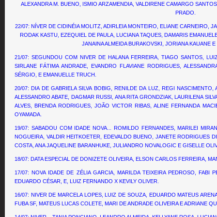
ALEXANDRA M. BUENO, ISMIO ARZAMENDIA, VALDIRENE CAMARGO SANTOS,
PRADO.
22/07: NÍVER DE CIDINÉIA MOLITZ, ADIRLEIA MONTEIRO, ELIANE CARNEIRO, 
RODAK KASTU, EZEQUIEL DE PAULA, LUCIANA TAQUES, DAMARIS EMANUELE G
JANAINA ALMEIDA BURAKOVSKI, JORIANA KAUANE E
21/07: SEGUNDOU COM NIVER DE HALANA FERREIRA, TIAGO SANTOS, LU
SIRLANE FÁTIMA ANDRADE, EVANDRO FLAVIANE RODRIGUES, ALESSANDRA
SÉRGIO, E EMANUELLE TRUCH.
20/07: DIA DE GABRIELA SILVA BOBIG, RENILDE DA LUZ, REGI NASCIMENTO
ALESSANDRO ABATE, DAGMAR RUSSI, ANA RITA GRONDZIAK, LAURILENA SIL
ALVES, BRENDA RODRIGUES, JOÃO VICTOR RIBAS, ALINE FERNANDA MACIEL
OYAMADA.
19/07: SABADOU COM IDADE NOVA... ROMILDO FERNANDES, MARILEI MIRA
NOGUEIRA, VALDIR HEITKOETER, EDEVALDO BUENO, JANETE RODRIGUES DIN
COSTA, ANA JAQUELINE BARANHUKE, JULIANDRO NOVALOGIC E GISELLE OLIV
18/07: DATA ESPECIAL DE DONIZETE OLIVEIRA, ELSON CARLOS FERREIRA, 
17/07: NOVA IDADE DE ZÉLIA GARCIA, MARILDA TEIXEIRA PEDROSO, FABI PE
EDUARDO CÉSAR, E, LUIZ FERNANDO X KEVILY OLIVER.
16/07: NIVER DE MARCELA LOPES, LUIZ DE SOUZA, EDUARDO MATEUS AREN
FUBA SF, MATEUS LUCAS COLETE, MARI DE ANDRADE OLIVEIRA E ADRIANE QU