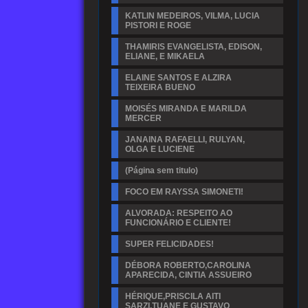
KATLIN MEDEIROS, VILMA, LUCIA
PISTORI E ROGE
THAMIRIS EVANGELISTA, EDISON,
ELIANE, E MIKAELA
ELAINE SANTOS E ALZIRA
TEIXEIRA BUENO
MOISÉS MIRANDA E MARILDA
MERCER
JANAINA RAFAELLI, RULYAN,
OLGA E LUCIENE
(Página sem titulo)
FOCO EM RAYSSA SIMONETI!
ALVORADA: RESPEITO AO
FUNCIONÁRIO E CLIENTE!
SUPER FELICIDADES!
DÉBORA ROBERTO,CAROLINA
APARECIDA, CINTIA ASSUEIRO
HÉRIQUE,PRISCILA AITI
SARZI,TUANE E GUSTAVO