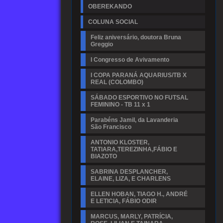
OBEREKANDO
COLUNA SOCIAL
Feliz aniversário, doutora Bruna
Greggio
I Congresso de Avivamento
I COPA PARANÁ AQUARIUS/TB X
REAL (COLOMBO)
SÁBADO ESPORTIVO NO FUTSAL
FEMININO - TB 11 x 1
Parabéns Jamil, da Lavanderia
São Francisco
ANTONIO KLOSTER,
TATIARA,TEREZINHA,FÁBIO E
BIAZOTO
SABRINA DESPLANCHER,
ELAINE, LIZA, E CHARLENS
ELLEN HOBAN, TIAGO H., ANDRÉ
E LETICIA, FÁBIO ODIR
MARCUS, MARLY, PATRÍCIA,