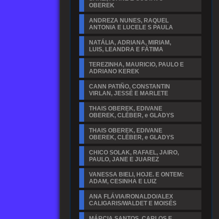
OBEREK
ANDREZA NUNES, RAQUEL
ANTONIA E LUCELE S PAULA
NATÁLIA, ADRIANA, MIRIAM,
LUIS, LEANDRA E FÁTIMA
TEREZINHA, MAURICIO, PAULO E
ADRIANO KEREK
CANN PATIÑO, CONSTANTIN
VIRLAN, JESSÉ E MARLETE
THAIS OBEREK, EDIVANE
OBEREK, CLÉBER, e GLADYS
THAIS OBEREK, EDIVANE
OBEREK, CLÉBER, e GLADYS
CHICO SOLAK, RAFAEL, JAIRO,
PAULO, JANE E JUAREZ
VANESSA BIELI, HOJE. E ONTEM:
ADAM, CESINHA E LUIZ
ANA FLÁVIA/RONALDO/ALEX
CALIGARIS/WALDET E MOISÉS
MÁRCIA SANTOS, CARLOS E