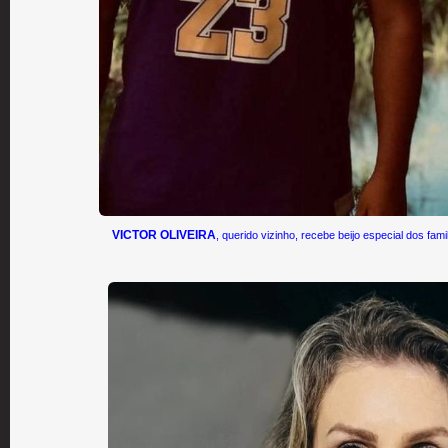
VICTOR OLIVEIRA
, querido vizinho, recebe beijo especial dos fam