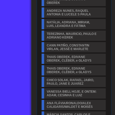
OBEREK
ANDREZA NUNES, RAQUEL
ANTONIA E LUCELE S PAULA
NATÁLIA, ADRIANA, MIRIAM,
LUIS, LEANDRA E FÁTIMA
TEREZINHA, MAURICIO, PAULO E
ADRIANO KEREK
CANN PATIÑO, CONSTANTIN
VIRLAN, JESSÉ E MARLETE
THAIS OBEREK, EDIVANE
OBEREK, CLÉBER, e GLADYS
THAIS OBEREK, EDIVANE
OBEREK, CLÉBER, e GLADYS
CHICO SOLAK, RAFAEL, JAIRO,
PAULO, JANE E JUAREZ
VANESSA BIELI, HOJE. E ONTEM:
ADAM, CESINHA E LUIZ
ANA FLÁVIA/RONALDO/ALEX
CALIGARIS/WALDET E MOISÉS
MÁRCIA SANTOS, CARLOS E