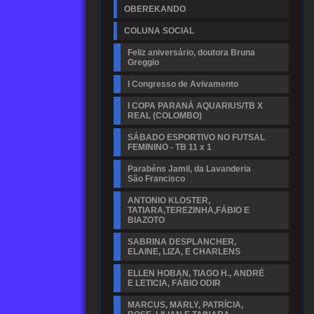
OBEREKANDO
COLUNA SOCIAL
Feliz aniversário, doutora Bruna
Greggio
I Congresso de Avivamento
I COPA PARANÁ AQUARIUS/TB X
REAL (COLOMBO)
SÁBADO ESPORTIVO NO FUTSAL
FEMININO - TB 11 x 1
Parabéns Jamil, da Lavanderia
São Francisco
ANTONIO KLOSTER,
TATIARA,TEREZINHA,FÁBIO E
BIAZOTO
SABRINA DESPLANCHER,
ELAINE, LIZA, E CHARLENS
ELLEN HOBAN, TIAGO H., ANDRÉ
E LETICIA, FÁBIO ODIR
MARCUS, MARLY, PATRÍCIA,