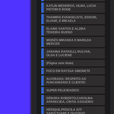
KATLIN MEDEIROS, VILMA, LUCIA
PISTORI E ROGE
THAMIRIS EVANGELISTA, EDISON,
ELIANE, E MIKAELA
ELAINE SANTOS E ALZIRA
TEIXEIRA BUENO
MOISÉS MIRANDA E MARILDA
MERCER
JANAINA RAFAELLI, RULYAN,
OLGA E LUCIENE
(Página sem titulo)
FOCO EM RAYSSA SIMONETI!
ALVORADA: RESPEITO AO
FUNCIONÁRIO E CLIENTE!
SUPER FELICIDADES!
DÉBORA ROBERTO,CAROLINA
APARECIDA, CINTIA ASSUEIRO
HÉRIQUE,PRISCILA AITI
SARZI,TUANE E GUSTAVO