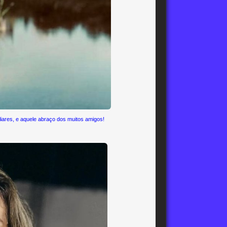
iliares, e aquele abraço dos muitos amigos!