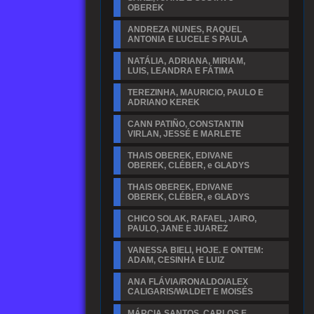
OBEREK
ANDREZA NUNES, RAQUEL
ANTONIA E LUCELE S PAULA
NATÁLIA, ADRIANA, MIRIAM,
LUIS, LEANDRA E FÁTIMA
TEREZINHA, MAURICIO, PAULO E
ADRIANO KEREK
CANN PATIÑO, CONSTANTIN
VIRLAN, JESSÉ E MARLETE
THAIS OBEREK, EDIVANE
OBEREK, CLÉBER, e GLADYS
THAIS OBEREK, EDIVANE
OBEREK, CLÉBER, e GLADYS
CHICO SOLAK, RAFAEL, JAIRO,
PAULO, JANE E JUAREZ
VANESSA BIELI, HOJE. E ONTEM:
ADAM, CESINHA E LUIZ
ANA FLÁVIA/RONALDO/ALEX
CALIGARIS/WALDET E MOISÉS
MÁRCIA SANTOS, CARLOS E