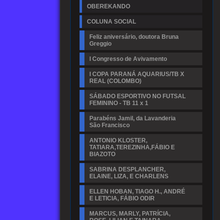
OBEREKANDO
COLUNA SOCIAL
Feliz aniversário, doutora Bruna
Greggio
I Congresso de Avivamento
I COPA PARANÁ AQUARIUS/TB X
REAL (COLOMBO)
SÁBADO ESPORTIVO NO FUTSAL
FEMININO - TB 11 x 1
Parabéns Jamil, da Lavanderia
São Francisco
ANTONIO KLOSTER,
TATIARA,TEREZINHA,FÁBIO E
BIAZOTO
SABRINA DESPLANCHER,
ELAINE, LIZA, E CHARLENS
ELLEN HOBAN, TIAGO H., ANDRÉ
E LETICIA, FÁBIO ODIR
MARCUS, MARLY, PATRÍCIA,