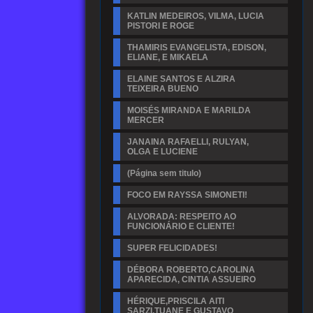
KATLIN MEDEIROS, VILMA, LUCIA
PISTORI E ROGE
THAMIRIS EVANGELISTA, EDISON,
ELIANE, E MIKAELA
ELAINE SANTOS E ALZIRA
TEIXEIRA BUENO
MOISÉS MIRANDA E MARILDA
MERCER
JANAINA RAFAELLI, RULYAN,
OLGA E LUCIENE
(Página sem titulo)
FOCO EM RAYSSA SIMONETI!
ALVORADA: RESPEITO AO
FUNCIONÁRIO E CLIENTE!
SUPER FELICIDADES!
DÉBORA ROBERTO,CAROLINA
APARECIDA, CINTIA ASSUEIRO
HÉRIQUE,PRISCILA AITI
SARZI,TUANE E GUSTAVO