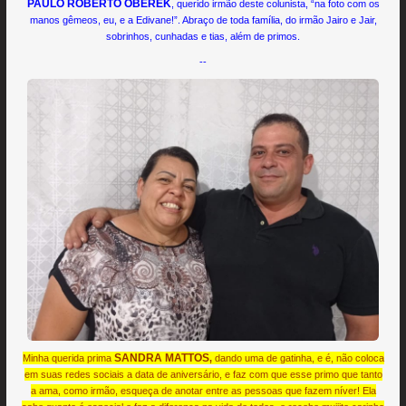
PAULO ROBERTO OBEREK
, querido irmão deste colunista, “na foto com os
manos gêmeos, eu, e a Edivane!”. Abraço de toda família, do irmão Jairo e Jair,
sobrinhos, cunhadas e tias, além de primos.
--
SANDRA MATTOS
Minha querida prima
,
dando uma de gatinha, e é, não coloca
em suas redes sociais a data de aniversário, e faz com que esse primo que tanto
a ama, como irmão, esqueça de anotar entre as pessoas que fazem níver! Ela