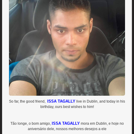
ISSA TAGALLY
So far, the good friend,
live in Dublin, and today in his
birthday, ours best wishes to him!
ISSA TAGALLY
Tão longe, o bom amigo,
mora em Dublin, e hoje no
aniversário dele, nossos melhores desejos a ele