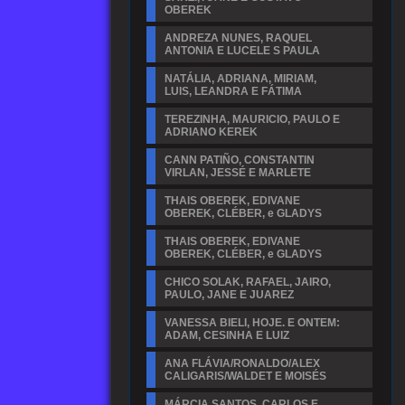
OBEREK
ANDREZA NUNES, RAQUEL
ANTONIA E LUCELE S PAULA
NATÁLIA, ADRIANA, MIRIAM,
LUIS, LEANDRA E FÁTIMA
TEREZINHA, MAURICIO, PAULO E
ADRIANO KEREK
CANN PATIÑO, CONSTANTIN
VIRLAN, JESSÉ E MARLETE
THAIS OBEREK, EDIVANE
OBEREK, CLÉBER, e GLADYS
THAIS OBEREK, EDIVANE
OBEREK, CLÉBER, e GLADYS
CHICO SOLAK, RAFAEL, JAIRO,
PAULO, JANE E JUAREZ
VANESSA BIELI, HOJE. E ONTEM:
ADAM, CESINHA E LUIZ
ANA FLÁVIA/RONALDO/ALEX
CALIGARIS/WALDET E MOISÉS
MÁRCIA SANTOS, CARLOS E