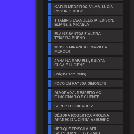
KATLIN MEDEIROS, VILMA, LUCIA
PISTORI E ROGE
THAMIRIS EVANGELISTA, EDISON,
ELIANE, E MIKAELA
ELAINE SANTOS E ALZIRA
TEIXEIRA BUENO
MOISÉS MIRANDA E MARILDA
MERCER
JANAINA RAFAELLI, RULYAN,
OLGA E LUCIENE
(Página sem titulo)
FOCO EM RAYSSA SIMONETI!
ALVORADA: RESPEITO AO
FUNCIONÁRIO E CLIENTE!
SUPER FELICIDADES!
DÉBORA ROBERTO,CAROLINA
APARECIDA, CINTIA ASSUEIRO
HÉRIQUE,PRISCILA AITI
SARZI,TUANE E GUSTAVO