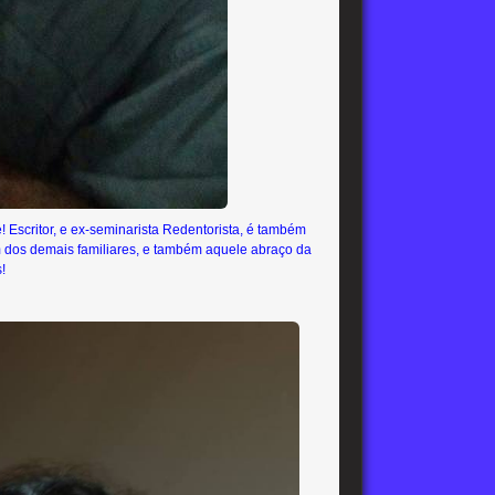
Escritor, e ex-seminarista Redentorista, é também
ém dos demais familiares, e também aquele abraço da
!