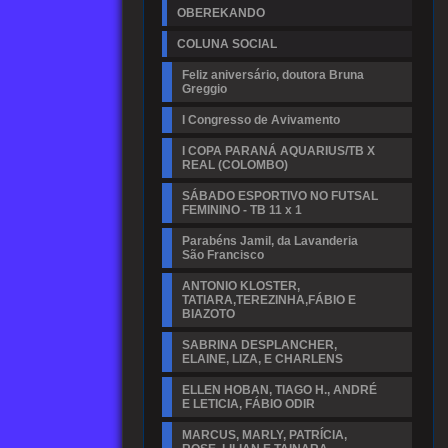
OBEREKANDO
COLUNA SOCIAL
Feliz aniversário, doutora Bruna
Greggio
I Congresso de Avivamento
I COPA PARANÁ AQUARIUS/TB X
REAL (COLOMBO)
SÁBADO ESPORTIVO NO FUTSAL
FEMININO - TB 11 x 1
Parabéns Jamil, da Lavanderia
São Francisco
ANTONIO KLOSTER,
TATIARA,TEREZINHA,FÁBIO E
BIAZOTO
SABRINA DESPLANCHER,
ELAINE, LIZA, E CHARLENS
ELLEN HOBAN, TIAGO H., ANDRÉ
E LETICIA, FÁBIO ODIR
MARCUS, MARLY, PATRÍCIA,