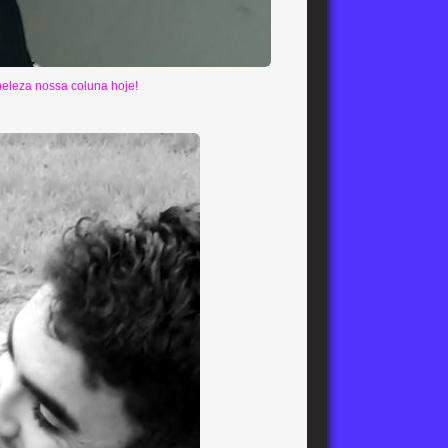
leza nossa coluna hoje!