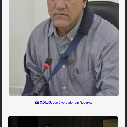
ZE ODILIO
, que é vereador em Reserva.