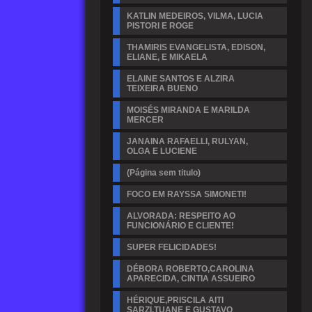
KATLIN MEDEIROS, VILMA, LUCIA
PISTORI E ROGE
THAMIRIS EVANGELISTA, EDISON,
ELIANE, E MIKAELA
ELAINE SANTOS E ALZIRA
TEIXEIRA BUENO
MOISÉS MIRANDA E MARILDA
MERCER
JANAINA RAFAELLI, RULYAN,
OLGA E LUCIENE
(Página sem titulo)
FOCO EM RAYSSA SIMONETI!
ALVORADA: RESPEITO AO
FUNCIONÁRIO E CLIENTE!
SUPER FELICIDADES!
DÉBORA ROBERTO,CAROLINA
APARECIDA, CINTIA ASSUEIRO
HÉRIQUE,PRISCILA AITI
SARZI,TUANE E GUSTAVO