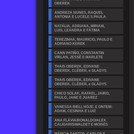
OBEREK
ANDREZA NUNES, RAQUEL
ANTONIA E LUCELE S PAULA
NATÁLIA, ADRIANA, MIRIAM,
LUIS, LEANDRA E FÁTIMA
TEREZINHA, MAURICIO, PAULO E
ADRIANO KEREK
CANN PATIÑO, CONSTANTIN
VIRLAN, JESSÉ E MARLETE
THAIS OBEREK, EDIVANE
OBEREK, CLÉBER, e GLADYS
THAIS OBEREK, EDIVANE
OBEREK, CLÉBER, e GLADYS
CHICO SOLAK, RAFAEL, JAIRO,
PAULO, JANE E JUAREZ
VANESSA BIELI, HOJE. E ONTEM:
ADAM, CESINHA E LUIZ
ANA FLÁVIA/RONALDO/ALEX
CALIGARIS/WALDET E MOISÉS
MÁRCIA SANTOS, CARLOS E