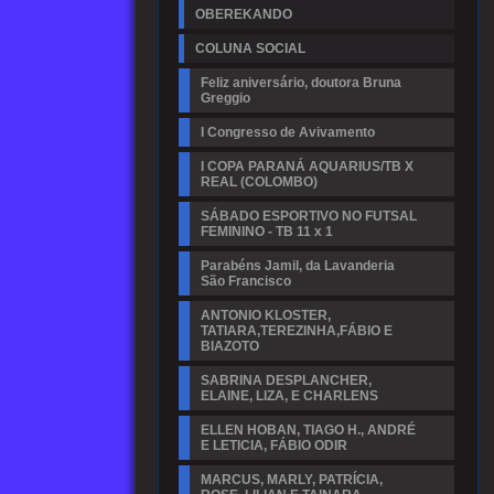
OBEREKANDO
COLUNA SOCIAL
Feliz aniversário, doutora Bruna
Greggio
I Congresso de Avivamento
I COPA PARANÁ AQUARIUS/TB X
REAL (COLOMBO)
SÁBADO ESPORTIVO NO FUTSAL
FEMININO - TB 11 x 1
Parabéns Jamil, da Lavanderia
São Francisco
ANTONIO KLOSTER,
TATIARA,TEREZINHA,FÁBIO E
BIAZOTO
SABRINA DESPLANCHER,
ELAINE, LIZA, E CHARLENS
ELLEN HOBAN, TIAGO H., ANDRÉ
E LETICIA, FÁBIO ODIR
MARCUS, MARLY, PATRÍCIA,