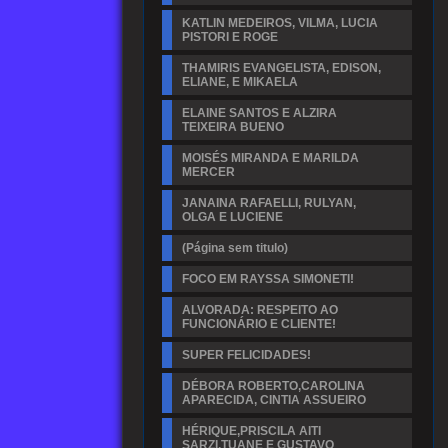
KATLIN MEDEIROS, VILMA, LUCIA
PISTORI E ROGE
THAMIRIS EVANGELISTA, EDISON,
ELIANE, E MIKAELA
ELAINE SANTOS E ALZIRA
TEIXEIRA BUENO
MOISÉS MIRANDA E MARILDA
MERCER
JANAINA RAFAELLI, RULYAN,
OLGA E LUCIENE
(Página sem titulo)
FOCO EM RAYSSA SIMONETI!
ALVORADA: RESPEITO AO
FUNCIONÁRIO E CLIENTE!
SUPER FELICIDADES!
DÉBORA ROBERTO,CAROLINA
APARECIDA, CINTIA ASSUEIRO
HÉRIQUE,PRISCILA AITI
SARZI,TUANE E GUSTAVO