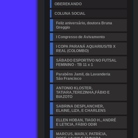
OBEREKANDO
COLUNA SOCIAL
Feliz aniversário, doutora Bruna
Greggio
I Congresso de Avivamento
I COPA PARANÁ AQUARIUS/TB X
REAL (COLOMBO)
SÁBADO ESPORTIVO NO FUTSAL
FEMININO - TB 11 x 1
Parabéns Jamil, da Lavanderia
São Francisco
ANTONIO KLOSTER,
TATIARA,TEREZINHA,FÁBIO E
BIAZOTO
SABRINA DESPLANCHER,
ELAINE, LIZA, E CHARLENS
ELLEN HOBAN, TIAGO H., ANDRÉ
E LETICIA, FÁBIO ODIR
MARCUS, MARLY, PATRÍCIA,