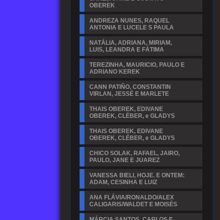
OBEREK
ANDREZA NUNES, RAQUEL
ANTONIA E LUCELE S PAULA
NATÁLIA, ADRIANA, MIRIAM,
LUIS, LEANDRA E FÁTIMA
TEREZINHA, MAURICIO, PAULO E
ADRIANO KEREK
CANN PATIÑO, CONSTANTIN
VIRLAN, JESSÉ E MARLETE
THAIS OBEREK, EDIVANE
OBEREK, CLÉBER, e GLADYS
THAIS OBEREK, EDIVANE
OBEREK, CLÉBER, e GLADYS
CHICO SOLAK, RAFAEL, JAIRO,
PAULO, JANE E JUAREZ
VANESSA BIELI, HOJE. E ONTEM:
ADAM, CESINHA E LUIZ
ANA FLÁVIA/RONALDO/ALEX
CALIGARIS/WALDET E MOISÉS
MÁRCIA SANTOS, CARLOS E