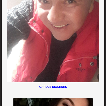
CARLOS DIÓGENES