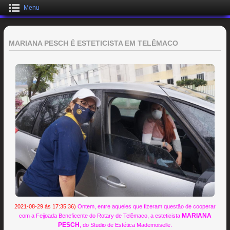
Menu
MARIANA PESCH É ESTETICISTA EM TELÊMACO
2021-08-29 às 17:35:36)
Ontem, entre aqueles que fizeram questão de cooperar
MARIANA
com a Feijoada Beneficente do Rotary de Telêmaco, a esteticista
PESCH
, do Studio de Estética Mademoiselle.