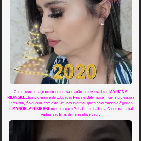
MARIANA
Ontem este espaço publicou com satisfação, o aniversário de
RIBINSKI
. Ela é professora de Educação Física e Matemática. Hoje, a professora
Terezinha, tão querida com este Site, nos informou que a aniversariante é gêmea
MANOELA RIBINSKI
de
, que reside em Pinhais, e trabalha na Copel, na capital.
Ambas são filhas de Terezinha e Lauri.