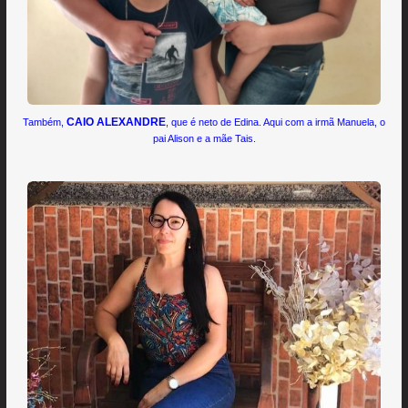
CAIO ALEXANDRE
Também,
, que é neto de Edina. Aqui com a irmã Manuela, o
pai Alison e a mãe Tais.