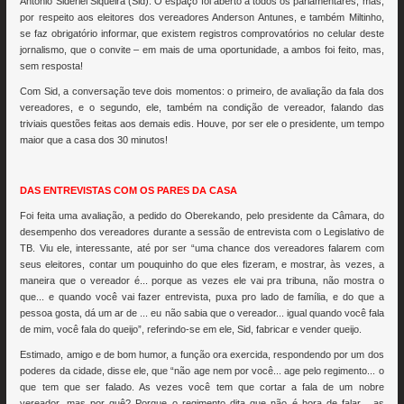
António Siderlei Siqueira (Sid). O espaço foi aberto a todos os parlamentares, mas,
por respeito aos eleitores dos vereadores Anderson Antunes, e também Miltinho,
se faz obrigatório informar, que existem registros comprovatórios no celular deste
jornalismo, que o convite – em mais de uma oportunidade, a ambos foi feito, mas,
sem resposta!
Com Sid, a conversação teve dois momentos: o primeiro, de avaliação da fala dos
vereadores, e o segundo, ele, também na condição de vereador, falando das
triviais questões feitas aos demais edis. Houve, por ser ele o presidente, um tempo
maior que a casa dos 30 minutos!
DAS ENTREVISTAS COM OS PARES DA CASA
Foi feita uma avaliação, a pedido do Oberekando, pelo presidente da Câmara, do
desempenho dos vereadores durante a sessão de entrevista com o Legislativo de
TB. Viu ele, interessante, até por ser “uma chance dos vereadores falarem com
seus eleitores, contar um pouquinho do que eles fizeram, e mostrar, às vezes, a
maneira que o vereador é... porque as vezes ele vai pra tribuna, não mostra o
que... e quando você vai fazer entrevista, puxa pro lado de família, e do que a
pessoa gosta, dá um ar de ... eu não sabia que o vereador... igual quando você fala
de mim, você fala do queijo”, referindo-se em ele, Sid, fabricar e vender queijo.
Estimado, amigo e de bom humor, a função ora exercida, respondendo por um dos
poderes da cidade, disse ele, que “não age nem por você... age pelo regimento... o
que tem que ser falado. As vezes você tem que cortar a fala de um nobre
vereador, mas por quê? Porque o regimento dita que não é hora de falar... as