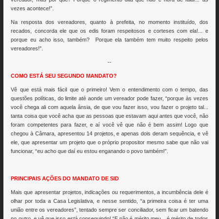
vezes acontece!”.
Na resposta dos vereadores, quanto à prefeita, no momento instituído, dos
recados, concorda ele que os edis foram respeitosos e corteses com ela!... e
porque eu acho isso, também? Porque ela também tem muito respeito pelos
vereadores!”.
--
COMO ESTÁ SEU SEGUNDO MANDATO?
Vê que está mais fácil que o primeiro! Vem o entendimento com o tempo, das
questões políticas, do limite até aonde um vereador pode fazer, “porque às vezes
você chega ali com aquela ânsia, de que vou fazer isso, vou fazer o projeto tal...
tanta coisa que você acha que as pessoas que estavam aqui antes que você, não
foram competentes para fazer, e aí você vê que não é bem assim! Logo que
chegou à Câmara, apresentou 14 projetos, e apenas dois deram sequência, e vê
ele, que apresentar um projeto que o próprio propositor mesmo sabe que não vai
funcionar, “eu acho que daí eu estou enganando o povo também!”.
PRINCIPAIS AÇÕES DO MANDATO DE SID
Mais que apresentar projetos, indicações ou requerimentos, a incumbência dele é
olhar por toda a Casa Legislativa, e nesse sentido, “a primeira coisa é ter uma
união entre os vereadores”, tentado sempre ser conciliador, sem ficar um batendo
no outro, e vê que isso está conseguindo! “E não é mérito meu... é mérito de todos