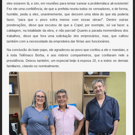
eles estarem lá, e sim, em reuniões para tentar sanear a problemática ali existente!
Fez ele uma confidência, de que a prefeita reuniu todos os vereadores, e de forma,
humilde, pediu a eles, unanimemente, que dessem uma ideia do que ela poderia
fazer, “para que o povo sofra menos com essas obras!”. Dentre outras
ponderações, disse que escutou de que a Copel, por exemplo, só vai fazer a
cablagem, na totalidade da obra, e não parcial! Quanto a parada momentânea dos
trabalhos, disse que fora uma solicitação dos empresários, mas, que calhou
também com a necessidade da empreiteira dar férias aos funcionários.
Na conclusão do bate-papo, ele agradeceu ao povo que confiou a ele o mandato, e
à toda Telêmaco Borba, e aos nobres companheiros, que confiaram nele a
presidência. Deixou também, um especial beijo à esposa Jô, e a todos os demais
familiares, citando-os nominalmente.