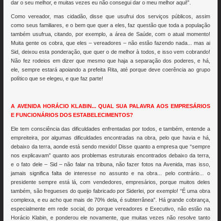
dar o seu melhor, e muitas vezes eu não consegui dar o meu melhor aqui!”.
Como vereador, mas cidadão, disse que usufrui dos serviços públicos, assim
como seus familiares, e o bem que quer a eles, faz questão que toda a população
também usufrua, citando, por exemplo, a área de Saúde, com o atual momento!
Muita gente os cobra, que eles – vereadores – não estão fazendo nada... mas ai
Sid, deixou esta ponderação, que quer o de melhor à todos, e isso vem cobrando!
Não fez rodeios em dizer que mesmo que haja a separação dos poderes, e há,
ele, sempre estará apoiando a prefeita Rita, até porque deve coerência ao grupo
político que se elegeu, e que faz parte!
A AVENIDA HORÁCIO KLABIN... QUAL SUA PALAVRA AOS EMPRESÁRIOS
E FUNCIONÁRIOS DOS ESTABELECIMENTOS?
Ele tem consciência das dificuldades enfrentadas por todos, e também, entende a
empreiteira, por algumas dificuldades encontradas na obra, pelo que havia e há,
debaixo da terra, aonde está sendo mexido! Disse quanto a empresa que “sempre
nos explicavam” quanto aos problemas estruturais encontrados debaixo da terra,
e o fato dele – Sid – não falar na tribuna, não fazer fotos na Avenida, mas isso,
jamais significa falta de interesse no assunto e na obra... pelo contrário... o
presidente sempre está lá, com vendedores, empresários, porque muitos deles
também, são fregueses do queijo fabricado por Siderlei, por exemplo! “É uma obra
complexa, e eu acho que mais de 70% dela, é subterrânea”. Há grande cobrança,
especialmente em rede social, do porque vereadores e Executivo, não estão na
Horácio Klabin, e ponderou ele novamente, que muitas vezes não resolve tanto