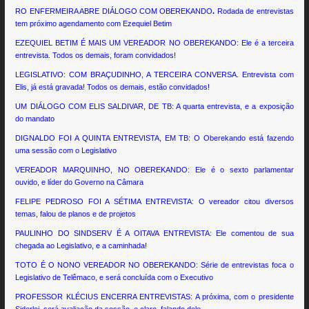
RO ENFERMEIRA ABRE DIÁLOGO COM OBEREKANDO
.
Rodada de entrevistas
tem próximo agendamento com Ezequiel Betim
EZEQUIEL BETIM É MAIS UM VEREADOR NO OBEREKANDO: Ele é a terceira
entrevista. Todos os demais, foram convidados!
LEGISLATIVO: COM BRAÇUDINHO, A TERCEIRA CONVERSA. Entrevista com
Elis, já está gravada! Todos os demais, estão convidados!
UM DIÁLOGO COM ELIS SALDIVAR, DE TB: A quarta entrevista, e a exposição
do mandato
DIGNALDO FOI A QUINTA ENTREVISTA, EM TB: O Oberekando está fazendo
uma sessão com o Legislativo
VEREADOR MARQUINHO, NO OBEREKANDO: Ele é o sexto parlamentar
ouvido, e líder do Governo na Câmara
FELIPE PEDROSO FOI A SÉTIMA ENTREVISTA: O vereador citou diversos
temas, falou de planos e de projetos
PAULINHO DO SINDSERV É A OITAVA ENTREVISTA: Ele comentou de sua
chegada ao Legislativo, e a caminhada!
TOTO É O NONO VEREADOR NO OBEREKANDO: Série de entrevistas foca o
Legislativo de Telêmaco, e será concluída com o Executivo
PROFESSOR KLÉCIUS ENCERRA ENTREVISTAS: A próxima, com o presidente
Siderlei, será avaliação da sessão, e claro, falando dele