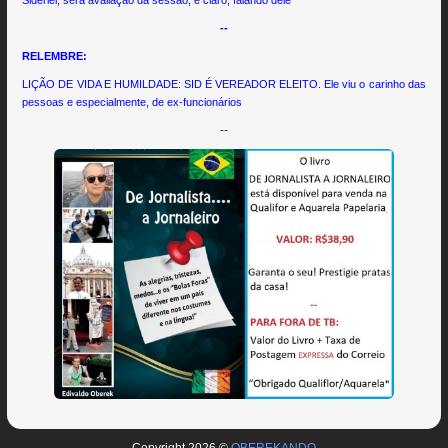
--
RELEMBRE:
LIÇÃO DE VIDA E HUMILDADE: SID É VEREADOR ELEITO. Ele viu o carinho das
pessoas e especialmente, de ex-funcionários
--