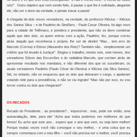
nós!”. Outro objetivo que vem sendo feito, é pautar o que lhe é solicitado, alegando
ele, não ser o dono da verdade, e jamais travar a pauta!
A chegada de dois novos vereadores, na verdade, do professor Klécius – Klécius
dos Santos Silva – e de Paulinho do SindServ, - Paulo Cesar Oliveira, foi algo novo
para a cidade de Telêmaco, e pondera o presidente, que não se deve condenar
aquilo que eles dois, ou quem entrou com a ação, Paulinho, fez, porque correu
atrás daquilo que reconhecia o próprio, lhe ser de direito! “Mas... tem erro do
Marcelo (Correa) e Edson (Alexandre dos Reis)? Também não... simplesmente um
critério que foi levado à Justiça!”. Elogiou o trabalho, nestes seis, sete meses, dos
vereadores Edson das Excursões e do radialista Marcelo, que corriam atrás de
apresentar resultado nos mandatos, e não diferente dos que os sucederam, os
atuais vereadores Paulinho (Paulo César de Oliveira) e Klécius (da Silva Santos).
Sid, no entanto, não se esqueceu que os dois que deixaram o cargo, o ajudaram
votando nele para a presidência, e não se viu ingrato! “Mas não por isso, eu vou
torcer contra os dois que chegaram!”.
OS RECADOS
Recado do Presidente... ao presidente?... impossível... mas, pode ser então, uma
autoavaliação, dele, para ele! “Acho que todos podemos ser melhores do que
fomos! Eu acho que este ano... espero que o ano que vem, eu seja bem melhor!
Porque muitas vezes você não consegue o seu melhor, - e uma coisa que eu
sempre comentava com o meu filho – você não precisa ser o melhor, você precisa