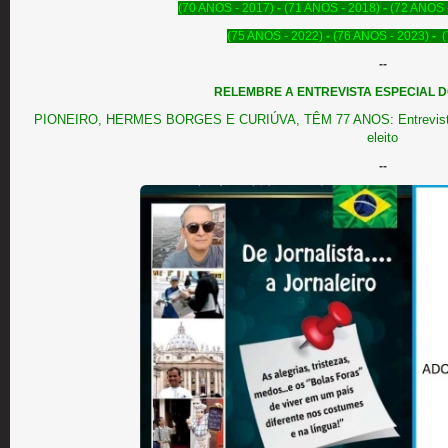
(70 ANOS - 2017)
-
(71 ANOS - 2018)
-
(72 ANOS 
(75 ANOS - 2022)
-
(76 ANOS - 2023)
-
(
--
RELEMBRE A ENTREVISTA ESPECIAL 
PIONEIRO, HERMES BORGES E CURIÚVA, TÊM 77 ANOS: Entrevista com
eleito
--