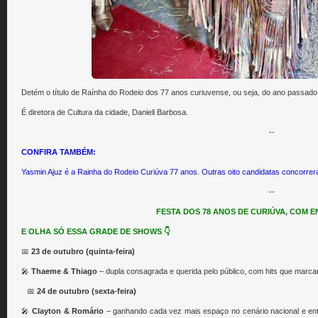
Detém o título de Raínha do Rodeio dos 77 anos curiuvense, ou seja, do ano passado
É diretora de Cultura da cidade, Danieli Barbosa.
--
CONFIRA TAMBÉM:
Yasmin Ajuz é a Rainha do Rodeio Curiúva 77 anos. Outras oito candidatas concorre
--
FESTA DOS 78 ANOS DE CURIÚVA, COM 
E OLHA SÓ ESSA GRADE DE SHOWS
👇
📅
23 de outubro (quinta-feira)
🎤
Thaeme & Thiago
– dupla consagrada e querida pelo público, com hits que marc
⠀📅
24 de outubro (sexta-feira)
🎤
Clayton & Romário
– ganhando cada vez mais espaço no cenário nacional e ent