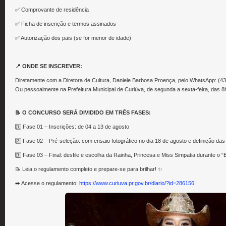
✅ Comprovante de residência
✅ Ficha de inscrição e termos assinados
✅ Autorização dos pais (se for menor de idade)
📍 ONDE SE INSCREVER:
Diretamente com a Diretora de Cultura, Daniele Barbosa Proença, pelo WhatsApp: (4
Ou pessoalmente na Prefeitura Municipal de Curiúva, de segunda a sexta-feira, das 8
📝 O CONCURSO SERÁ DIVIDIDO EM TRÊS FASES:
1️⃣ Fase 01 – Inscrições: de 04 a 13 de agosto
2️⃣ Fase 02 – Pré-seleção: com ensaio fotográfico no dia 18 de agosto e definição das 
3️⃣ Fase 03 – Final: desfile e escolha da Rainha, Princesa e Miss Simpatia durante o “
📝 Leia o regulamento completo e prepare-se para brilhar! ✨
➡️ Acesse o regulamento:
https://www.curiuva.pr.gov.br/diario/?id=286156