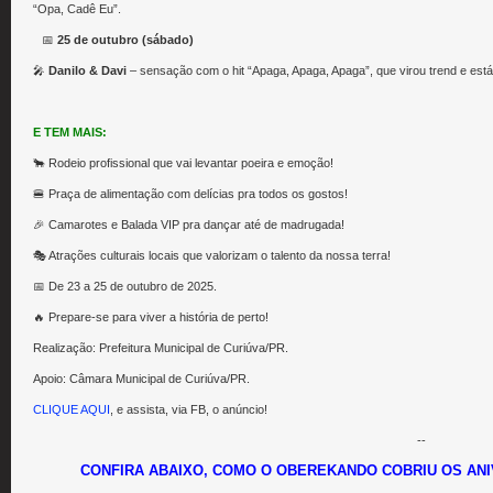
“Opa, Cadê Eu”.
⠀📅
25 de outubro (sábado)
🎤
Danilo & Davi
– sensação com o hit “Apaga, Apaga, Apaga”, que virou trend e está 
E TEM MAIS:
🐂 Rodeio profissional que vai levantar poeira e emoção!
🍔 Praça de alimentação com delícias pra todos os gostos!
🎉 Camarotes e Balada VIP pra dançar até de madrugada!
🎭 Atrações culturais locais que valorizam o talento da nossa terra!
📅 De 23 a 25 de outubro de 2025.
🔥 Prepare-se para viver a história de perto!
Realização: Prefeitura Municipal de Curiúva/PR.
Apoio: Câmara Municipal de Curiúva/PR.
CLIQUE AQUI
, e assista, via FB, o anúncio!
--
CONFIRA ABAIXO, COMO O OBEREKANDO COBRIU OS ANI