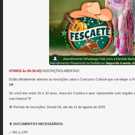
07/08/25 às 06:36:43)
INSCRIÇÕES ABERTAS!
Estão oficialmente abertas as inscrições para o Concurso Cultural que vai eleg
💃🌟
Se você tem entre 16 e 22 anos, mora em Curiúva e quer representar com orgulho a 
sua chance! 💚
📆 Período de inscrições: Desde 04, até dia 13 de agosto de 2025
📎 DOCUMENTOS NECESSÁRIOS:
✅ RG e CPF