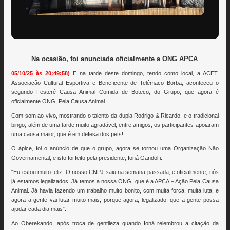
Na ocasião, foi anunciada oficialmente a ONG APCA
05/10/25 às 20:49:58)
E na tarde deste domingo, tendo como local, a ACET,
Associação Cultural Esportiva e Beneficente de Telêmaco Borba, aconteceu o
segundo Festeré Causa Animal Comida de Boteco, do Grupo, que agora é
oficialmente ONG, Pela Causa Animal.
Com som ao vivo, mostrando o talento da dupla Rodrigo & Ricardo, e o tradicional
bingo, além de uma tarde muito agradável, entre amigos, os participantes apoiaram
uma causa maior, que é em defesa dos pets!
O ápice, foi o anúncio de que o grupo, agora se tornou uma Organização Não
Governamental, e isto foi feito pela presidente, Ioná Gandolfi.
“Eu estou muito feliz. O nosso CNPJ saiu na semana passada, e oficialmente, nós
já estamos legalizados. Já temos a nossa ONG, que é a APCA – Ação Pela Causa
Animal. Já havia fazendo um trabalho muito bonito, com muita força, muita luta, e
agora a gente vai lutar muito mais, porque agora, legalizado, que a gente possa
ajudar cada dia mais”.
Ao Oberekando, após troca de gentileza quando Ioná relembrou a citação da