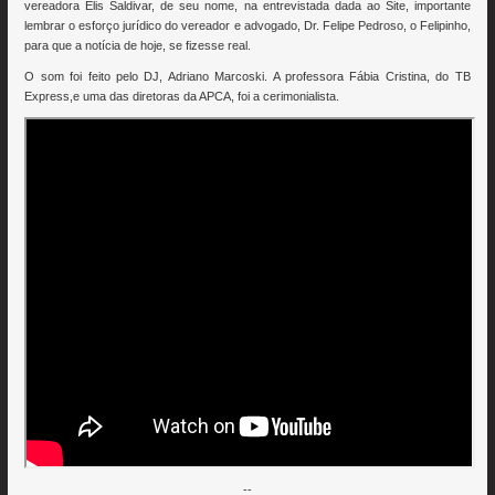
vereadora Elis Saldivar, de seu nome, na entrevistada dada ao Site, importante
lembrar o esforço jurídico do vereador e advogado, Dr. Felipe Pedroso, o Felipinho,
para que a notícia de hoje, se fizesse real.
O som foi feito pelo DJ, Adriano Marcoski. A professora Fábia Cristina, do TB
Express,e uma das diretoras da APCA, foi a cerimonialista.
--