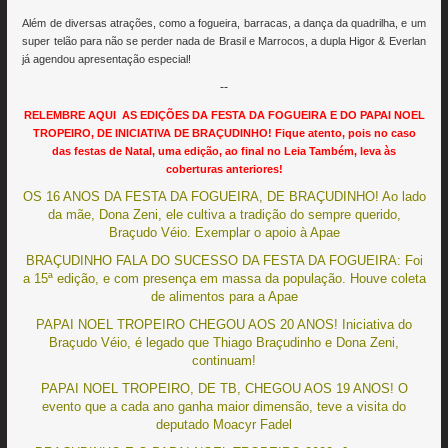
Além de diversas atrações, como a fogueira, barracas, a dança da quadrilha, e um
super telão para não se perder nada de Brasil e Marrocos, a dupla Higor & Everlan
já agendou apresentação especial!
--
RELEMBRE AQUI AS EDIÇÕES DA FESTA DA FOGUEIRA E DO PAPAI NOEL
TROPEIRO, DE INICIATIVA DE BRAÇUDINHO! Fique atento, pois no caso
das festas de Natal, uma edição, ao final no Leia Também, leva às
coberturas anteriores!
OS 16 ANOS DA FESTA DA FOGUEIRA, DE BRAÇUDINHO! Ao lado
da mãe, Dona Zeni, ele cultiva a tradição do sempre querido,
Braçudo Véio. Exemplar o apoio à Apae
BRAÇUDINHO FALA DO SUCESSO DA FESTA DA FOGUEIRA: Foi
a 15ª edição, e com presença em massa da população. Houve coleta
de alimentos para a Apae
PAPAI NOEL TROPEIRO CHEGOU AOS 20 ANOS! Iniciativa do
Braçudo Véio, é legado que Thiago Braçudinho e Dona Zeni,
continuam!
PAPAI NOEL TROPEIRO, DE TB, CHEGOU AOS 19 ANOS! O
evento que a cada ano ganha maior dimensão, teve a visita do
deputado Moacyr Fadel