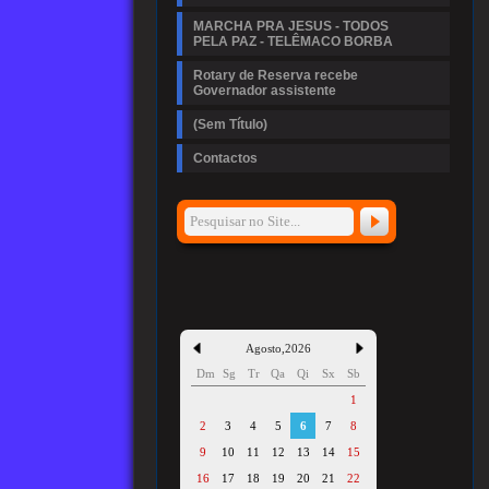
MARCHA PRA JESUS - TODOS
PELA PAZ - TELÊMACO BORBA
Rotary de Reserva recebe
Governador assistente
(Sem Título)
Contactos
Agosto
,
2026
Dm
Sg
Tr
Qa
Qi
Sx
Sb
1
2
3
4
5
6
7
8
9
10
11
12
13
14
15
16
17
18
19
20
21
22