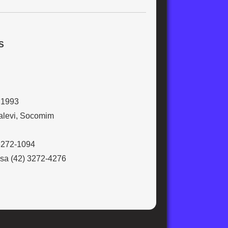
S
2 1993
Talevi, Socomim
 3272-1094
tosa (42) 3272-4276