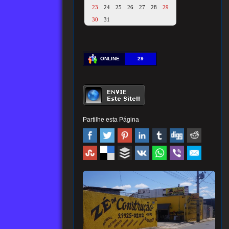
23
24
25
26
27
28
29
30
31
ONLINE
29
Partilhe esta Página