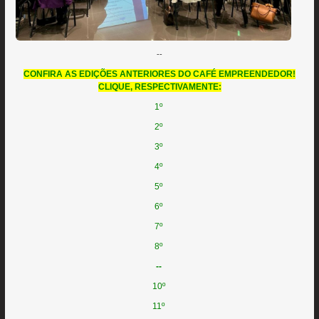
--
CONFIRA AS EDIÇÕES ANTERIORES DO CAFÉ EMPREENDEDOR!
CLIQUE, RESPECTIVAMENTE:
1º
2º
3º
4º
5º
6º
7º
8º
--
10º
11º