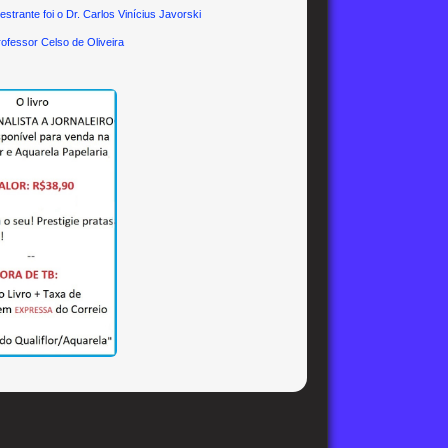
nte foi o Dr. Carlos Vinícius Javorski
essor Celso de Oliveira