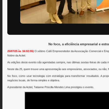
No foco, a eficiência empresarial e estr
25/07/25 às 16:02:55)
O sétimo Café Empreendedor da Associação Comercial e Empr
Nobre da Acitel.
As edições deste evento são agendadas sempre, nas últimas sextas-feiras de cada mê
Neste dia 25, quem trouxe uma apresentação aos empresários, associados, ou não, f
No foco, como usar tecnologia com estratégia para transformar resultados. A propo
negócios locais, de forma simples e objetiva.
A presidente da Acitel, Tatianne Priscilla Mendes Lima prestigiou o evento.