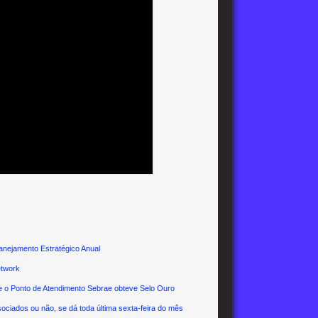
ejamento Estratégico Anual
etwork
Ponto de Atendimento Sebrae obteve Selo Ouro
os ou não, se dá toda última sexta-feira do mês