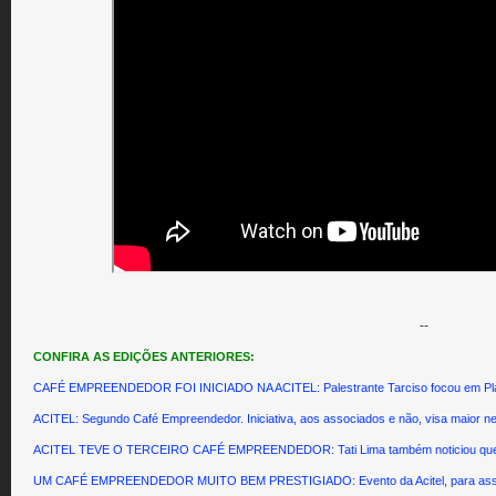
--
CONFIRA AS EDIÇÕES ANTERIORES:
CAFÉ EMPREENDEDOR FOI INICIADO NA ACITEL: Palestrante Tarciso focou em Plan
ACITEL: Segundo Café Empreendedor. Iniciativa, aos associados e não, visa maior n
ACITEL TEVE O TERCEIRO CAFÉ EMPREENDEDOR: Tati Lima também noticiou que o 
UM CAFÉ EMPREENDEDOR MUITO BEM PRESTIGIADO: Evento da Acitel, para associad