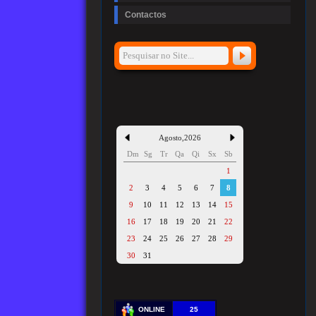
Contactos
Agosto
,
2026
Dm
Sg
Tr
Qa
Qi
Sx
Sb
1
2
3
4
5
6
7
8
9
10
11
12
13
14
15
16
17
18
19
20
21
22
23
24
25
26
27
28
29
30
31
ONLINE
25