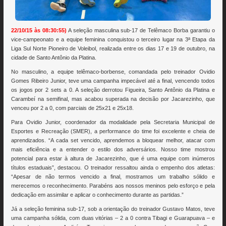
22/10/15 às 08:30:55)
A seleção masculina sub-17 de Telêmaco Borba garantiu o
vice-campeonato e a equipe feminina conquistou o terceiro lugar na 3ª Etapa da
Liga Sul Norte Pioneiro de Voleibol, realizada entre os dias 17 e 19 de outubro, na
cidade de Santo Antônio da Platina.
No masculino, a equipe telêmaco-borbense, comandada pelo treinador Ovidio
Gomes Ribeiro Junior, teve uma campanha impecável até a final, vencendo todos
os jogos por 2 sets a 0. A seleção derrotou Figueira, Santo Antônio da Platina e
Carambeí na semifinal, mas acabou superada na decisão por Jacarezinho, que
venceu por 2 a 0, com parciais de 25x21 e 25x18.
Para Ovidio Junior, coordenador da modalidade pela Secretaria Municipal de
Esportes e Recreação (SMER), a performance do time foi excelente e cheia de
aprendizados. “A cada set vencido, aprendemos a bloquear melhor, atacar com
mais eficiência e a entender o estilo dos adversários. Nosso time mostrou
potencial para estar à altura de Jacarezinho, que é uma equipe com inúmeros
títulos estaduais”, destacou. O treinador ressaltou ainda o empenho dos atletas:
“Apesar de não termos vencido a final, mostramos um trabalho sólido e
merecemos o reconhecimento. Parabéns aos nossos meninos pelo esforço e pela
dedicação em assimilar e aplicar o conhecimento durante as partidas.”
Já a seleção feminina sub-17, sob a orientação do treinador Gustavo Matos, teve
uma campanha sólida, com duas vitórias – 2 a 0 contra Tibagi e Guarapuava – e