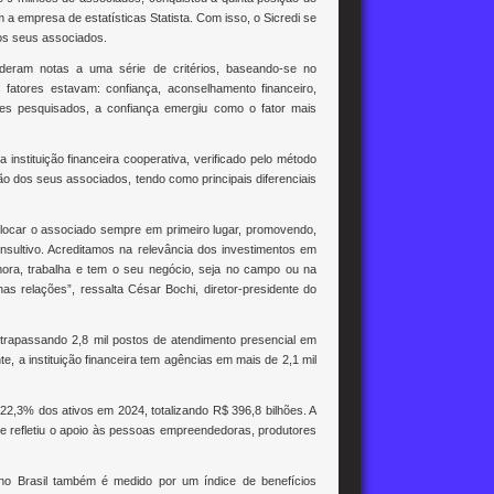
 a empresa de estatísticas Statista. Com isso, o Sicredi se
dos seus associados.
deram notas a uma série de critérios, baseando-se no
 fatores estavam: confiança, aconselhamento financeiro,
íses pesquisados, a confiança emergiu como o fator mais
nstituição financeira cooperativa, verificado pelo método
ão dos seus associados, tendo como principais diferenciais
locar o associado sempre em primeiro lugar, promovendo,
sultivo. Acreditamos na relevância dos investimentos em
 mora, trabalha e tem o seu negócio, seja no campo ou na
 relações”, ressalta César Bochi, diretor-presidente do
trapassando 2,8 mil postos de atendimento presencial em
, a instituição financeira tem agências em mais de 2,1 mil
22,3% dos ativos em 2024, totalizando R$ 396,8 bilhões. A
ue refletiu o apoio às pessoas empreendedoras, produtores
no Brasil também é medido por um índice de benefícios