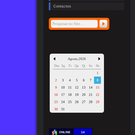
Contactos
Agosto
,
2026
Dm
Sg
Tr
Qa
Qi
Sx
Sb
1
2
3
4
5
6
7
8
9
10
11
12
13
14
15
16
17
18
19
20
21
22
23
24
25
26
27
28
29
30
31
ONLINE
14