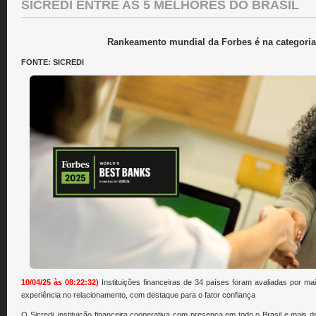
SICREDI ENTRE AS 5 MELHORES DO BRASIL
Rankeamento mundial da Forbes é na categoria 
FONTE: SICREDI
10/04/25 às 08:22:32)
Instituições financeiras de 34 países foram avaliadas por ma
experiência no relacionamento, com destaque para o fator confiança
O Sicredi, instituição financeira cooperativa com presença em todo o Brasil e mais 