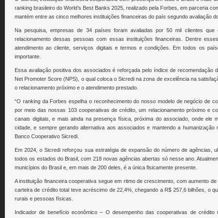
ranking brasileiro do World’s Best Banks 2025, realizado pela Forbes, em parceria com
mantém entre as cinco melhores instituições financeiras do país segundo avaliação 
Na pesquisa, empresas de 34 países foram avaliadas por 50 mil clientes que 
relacionamento dessas pessoas com essas instituições financeiras. Dentre esses
atendimento ao cliente, serviços digitais e termos e condições. Em todos os pa
importante.
Essa avaliação positiva dos associados é reforçada pelo índice de recomendação da i
Net Promoter Score (NPS), o qual coloca o Sicredi na zona de excelência na satisfaç
o relacionamento próximo e o atendimento prestado.
“O ranking da Forbes espelha o reconhecimento do nosso modelo de negócio de co
por meio das nossas 103 cooperativas de crédito, um relacionamento próximo e con
canais digitais, e mais ainda na presença física, próxima do associado, onde ele
cidade, e sempre gerando alternativa aos associados e mantendo a humanização nas
Banco Cooperativo Sicredi.
Em 2024, o Sicredi reforçou sua estratégia de expansão do número de agências, ul
todos os estados do Brasil, com 218 novas agências abertas só nesse ano. Atualmente
municípios do Brasil e, em mais de 200 deles, é a única fisicamente presente.
A instituição financeira cooperativa segue em ritmo de crescimento, com aumento de 
carteira de crédito total teve acréscimo de 22,4%, chegando a R$ 257,6 bilhões, o q
rurais e pessoas físicas.
Indicador de benefício econômico – O desempenho das cooperativas de crédito 