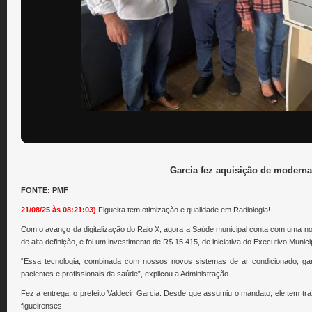
Garcia fez aquisição de modern
FONTE: PMF
21/08/25 às 08:21:03)
Figueira tem otimização e qualidade em Radiologia!
Com o avanço da digitalização do Raio X, agora a Saúde municipal conta com uma nov
de alta definição, e foi um investimento de R$ 15.415, de iniciativa do Executivo Munici
“Essa tecnologia, combinada com nossos novos sistemas de ar condicionado, gara
pacientes e profissionais da saúde”, explicou a Administração.
Fez a entrega, o prefeito Valdecir Garcia. Desde que assumiu o mandato, ele tem tr
figueirenses.