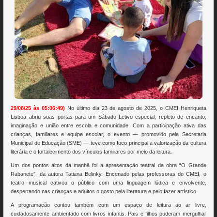
29/08/25 às 05:06:49)
No último dia 23 de agosto de 2025, o CMEI Henriqueta
Lisboa abriu suas portas para um Sábado Letivo especial, repleto de encanto,
imaginação e união entre escola e comunidade. Com a participação ativa das
crianças, familiares e equipe escolar, o evento — promovido pela Secretaria
Municipal de Educação (SME) — teve como foco principal a valorização da cultura
literária e o fortalecimento dos vínculos familiares por meio da leitura.
Um dos pontos altos da manhã foi a apresentação teatral da obra “O Grande
Rabanete”, da autora Tatiana Belinky. Encenado pelas professoras do CMEI, o
teatro musical cativou o público com uma linguagem lúdica e envolvente,
despertando nas crianças e adultos o gosto pela literatura e pelo fazer artístico.
A programação contou também com um espaço de leitura ao ar livre,
cuidadosamente ambientado com livros infantis. Pais e filhos puderam mergulhar