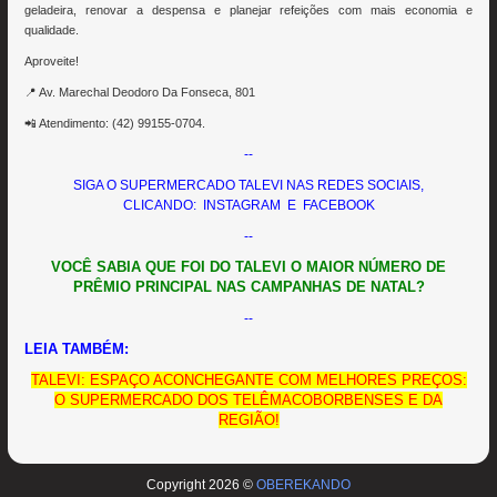
geladeira, renovar a despensa e planejar refeições com mais economia e
qualidade.
Aproveite!
📍 Av. Marechal Deodoro Da Fonseca, 801
📲 Atendimento: (42) 99155-0704.
--
SIGA O SUPERMERCADO TALEVI NAS REDES SOCIAIS,
CLICANDO:
INSTAGRAM
E
FACEBOOK
--
VOCÊ SABIA QUE FOI DO TALEVI O MAIOR NÚMERO DE
PRÊMIO PRINCIPAL NAS CAMPANHAS DE NATAL?
--
LEIA TAMBÉM:
TALEVI: ESPAÇO ACONCHEGANTE COM MELHORES PREÇOS:
O SUPERMERCADO DOS TELÊMACOBORBENSES E DA
REGIÃO!
Copyright 2026 ©
OBEREKANDO