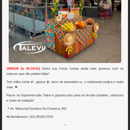
18/06/26 às 05:19:01)
Deixe sua Festa Junina ainda mais gostosa com os
sabores que não podem faltar!
Tem milho verde 🌽, pipoca 🍿, doce de amendoim 🥜, a tradicional canjica e muito
mais. ❤
Passe no Supermercado Talevi e garanta tudo para um Arraiá completo, saboroso
e cheio de tradição!
📍 Av. Marechal Deodoro Da Fonseca, 801
📲 Atendimento: (42) 99155-0704.
--