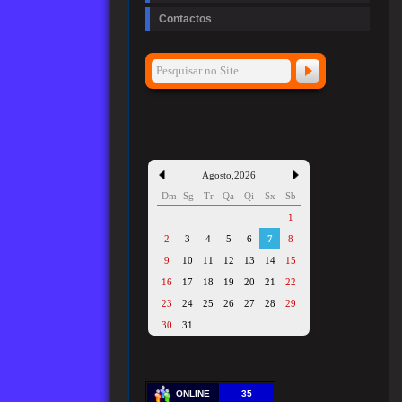
Contactos
Agosto
,
2026
Dm
Sg
Tr
Qa
Qi
Sx
Sb
1
2
3
4
5
6
7
8
9
10
11
12
13
14
15
16
17
18
19
20
21
22
23
24
25
26
27
28
29
30
31
ONLINE
35