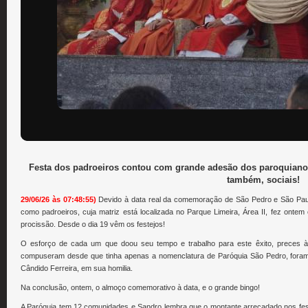
Festa dos padroeiros contou com grande adesão dos paroquianos
também, sociais!
29/06/26 às 07:48:55)
Devido à data real da comemoração de São Pedro e São Paulo,
como padroeiros, cuja matriz está localizada no Parque Limeira, Área II, fez on
procissão. Desde o dia 19 vêm os festejos!
O esforço de cada um que doou seu tempo e trabalho para este êxito, preces 
compuseram desde que tinha apenas a nomenclatura de Paróquia São Pedro, foram
Cândido Ferreira, em sua homilia.
Na conclusão, ontem, o almoço comemorativo à data, e o grande bingo!
A Paróquia tem 12 comunidades e Sandro lembra que o montante arrecadado nos fest