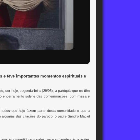
 e teve importantes momentos espirituais e
 ser hoje, segunda-feira (29/06), a paróquia que os têm
tem o encerramento solene das comemorações, com missa e
à todos que hoje fazem parte desta comunidade e que a
 algumas das citações do pároco, o padre Sandro Maciel
ejos é compartido entre elas, para a manutenção e ações