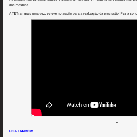
das mesmas!
A TBTran mais uma vez, esteve no auxílio para a realização da procissão! Fez a sono
--
LEIA TAMBÉM: