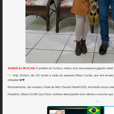
11/06/25 às 08:31:44)
O prefeito de Curiúva, ontem, teve uma pequena gigante visita! 
“✨ Hoje (Ontem, dia 10) recebi a visita da pequena Maria Cecília, que tem leva
simpatia! 👑💖
Recentemente, ela recebeu o título de Miss Paraná Infantil 2025, enchendo nossa cid
Parabéns, Maria Cecília! Que Deus continue abençoando esse talento e essa luz que 
--