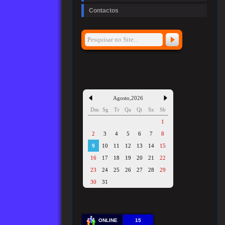
Contactos
Agosto
,
2026
Dm
Sg
Tr
Qa
Qi
Sx
Sb
1
2
3
4
5
6
7
8
9
10
11
12
13
14
15
16
17
18
19
20
21
22
23
24
25
26
27
28
29
30
31
ONLINE
15