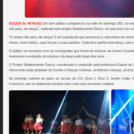
02/12/25 às 09:40:02)
Um bom público compareceu na noite de domingo (30), no teatr
não para, ele dança”, realizado pelo projeto Simplesmente Dance, em parceria com a 
“O tempo não para, ele dança” é um espetáculo que atravessa a vida inteira em movi
ritmos, seus medos, suas forças e suas paixões. Cada fase ganha uma dança, uma m
O público se encantou com as coreografias que foram de músicas da Jovem Guarda, 
mostraram a evolução da música e da dança pelo longo dos anos.
O Projeto Simplesmente Dance, coordenado e conduzido pela professora Daiane da Si
oferecendo aulas gratuitas de Zumba e Danças Urbanas, acolhendo crianças, jovens, 
No domingo subiram ao palco as turmas do CCI, Área 2, Área 3, Jardim União, 
Francisco, que se dedicaram durante todo o ano para encantar a plateia.