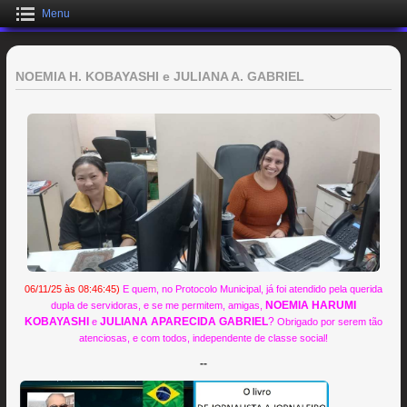
Menu
NOEMIA H. KOBAYASHI e JULIANA A. GABRIEL
06/11/25 às 08:46:45)
E quem, no Protocolo Municipal, já foi atendido pela querida
NOEMIA HARUMI
dupla de servidoras, e se me permitem, amigas,
KOBAYASHI
JULIANA APARECIDA GABRIEL
?
e
Obrigado por serem tão
atenciosas, e com todos, independente de classe social!
--