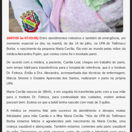
16/07/25 às 07:03:55)
Entre atendimentos rotineiros e também de emergência, um
momento especial se deu na manhã, do dia 14 de julho, na UPA de Telêmaco
Borba: o nascimento da pequena Maria Cecília. Ela veio ao mundo pelas mãos da
médica Alexandra Pupim, que contou como foi o inusitado parto.
De acordo com a médica, a paciente, Camila Leal, chegou em trabalho de parto,
sem tempo hábil para transferência para o hospital de referência, que é o Instituto
Dr. Feitosa. Então a Dra. Alexandra, acompanhada das técnicas de enfermagem,
Márcia Simone e Gislaine Aparecida dos Santos, realizaram o parto na própria
UPA.
Maria Cecília nasceu às 08h41, e em seguida foi transferida junto com a sua mãe
para o Instituto Dr. Feitosa, para continuidade dos cuidados, ondem ambas
passam bem. Estima-se que a bebê tenha nascido com mais de 3 quilos.
A médica se mostrou feliz pelo sucesso do atendimento e desejou muitas
felicidades para mãe Camila e a filha Maria Cecília. “Nós da UPA de Telêmaco
Borba estamos felizes e agradecidos pelo nascimento da Maria Cecilia, uma
criança saudável e abençoada. Também estamos contentes pelo parto saudável
da mãe. Desejamos os mais sinceros votos de saúde e felicidade para essa