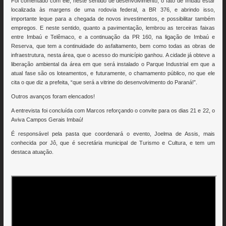
Foi comentado com ele, neste sentido de desenvolvimento, o fato de Imbaú estar
localizada às margens de uma rodovia federal, a BR 376, e abrindo isso,
importante leque para a chegada de novos investimentos, e possibilitar também
empregos. E neste sentido, quanto a pavimentação, lembrou as terceiras faixas
entre Imbaú e Telêmaco, e a continuação da PR 160, na ligação de Imbaú e
Reserva, que tem a continuidade do asfaltamento, bem como todas as obras de
infraestrutura, nesta área, que o acesso do município ganhou. A cidade já obteve a
liberação ambiental da área em que será instalado o Parque Industrial em que a
atual fase são os loteamentos, e futuramente, o chamamento público, no que ele
cita o que diz a prefeita, “que será a vitrine do desenvolvimento do Paraná!”.
Outros avanços foram elencados!
A entrevista foi concluída com Marcos reforçando o convite para os dias 21 e 22, o
Aviva Campos Gerais Imbaú!
É responsável pela pasta que coordenará o evento, Joelma de Assis, mais
conhecida por Jô, que é secretária municipal de Turismo e Cultura, e tem um
destaca atuação.