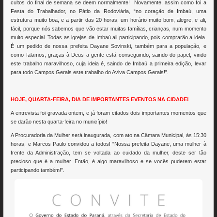
cultos do final de semana se deem normalmente! Novamente, assim como foi a
Festa do Trabalhador, no Pátio da Rodoviária, “no coração de Imbaú, uma
estrutura muito boa, e a partir das 20 horas, um horário muito bom, alegre, e ali,
fácil, porque nós sabemos que vão estar muitas famílias, crianças, num momento
muito especial. Todas as igrejas de Imbaú ali participando, pois comprarão a ideia.
É um pedido de nossa prefeita Dayane Sovinski, também para a população, e
como falamos, graças à Deus a gente está conseguindo, saindo do papel, vindo
este trabalho maravilhoso, cuja ideia é, saindo de Imbaú a primeira edição, levar
para todo Campos Gerais este trabalho do Aviva Campos Gerais!”.
HOJE, QUARTA-FEIRA, DIA DE IMPORTANTES EVENTOS NA CIDADE!
A entrevista foi gravada ontem, e já foram citados dois importantes momentos que
se darão nesta quarta-feira no município!
A Procuradoria da Mulher será inaugurada, com ato na Câmara Municipal, às 15:30
horas, e Marcos Paulo convidou a todos! “Nossa prefeita Dayane, uma mulher à
frente da Administração, tem se voltada ao cuidado da mulher, deste ser tão
precioso que é a mulher. Então, é algo maravilhoso e se vocês puderem estar
participando também!”.