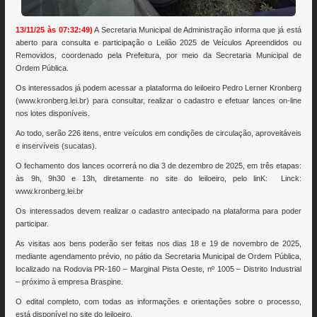
13/11/25 às 07:32:49)
A Secretaria Municipal de Administração informa que já está
aberto para consulta e participação o Leilão 2025 de Veículos Apreendidos ou
Removidos, coordenado pela Prefeitura, por meio da Secretaria Municipal de
Ordem Pública.
Os interessados já podem acessar a plataforma do leiloeiro Pedro Lerner Kronberg
(www.kronberg.lei.br) para consultar, realizar o cadastro e efetuar lances on-line
nos lotes disponíveis.
Ao todo, serão 226 itens, entre veículos em condições de circulação, aproveitáveis
e inservíveis (sucatas).
O fechamento dos lances ocorrerá no dia 3 de dezembro de 2025, em três etapas:
às 9h, 9h30 e 13h, diretamente no site do leiloeiro, pelo linK: Linck:
www.kronberg.lei.br
Os interessados devem realizar o cadastro antecipado na plataforma para poder
participar.
As visitas aos bens poderão ser feitas nos dias 18 e 19 de novembro de 2025,
mediante agendamento prévio, no pátio da Secretaria Municipal de Ordem Pública,
localizado na Rodovia PR-160 – Marginal Pista Oeste, nº 1005 – Distrito Industrial
– próximo à empresa Braspine.
O edital completo, com todas as informações e orientações sobre o processo,
está disponível no site do leiloeiro.