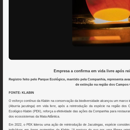
Empresa a confirma em vida livre após re
Registro feito pelo Parque Ecológico, mantido pela Companhia, representa av
de extinção na região dos Campos 
FONTE: KLABIN
O esforço contínuo da Klabin na conservação da biodiversidade alcançou um marco im
(Aburria jacutinga) em vida livre, após a reintrodução da espécie na região dos 
Ecológico Klabin (PEK), reforça a efetividade das ações da Companhia para restaur
dos ecossistemas da Mata Atlântica.
Em 2022, o PEK liderou uma ação de reintrodução de Jacutingas, espécie considera
indivíduos em áreas protegidas da Klabin. “A postura do ovo por uma fêmea rein