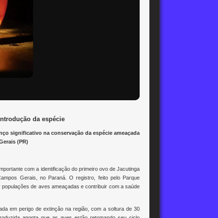
introdução da espécie
anço significativo na conservação da espécie ameaçada
Gerais (PR)
portante com a identificação do primeiro ovo de Jacutinga
Campos Gerais, no Paraná. O registro, feito pelo Parque
ar populações de aves ameaçadas e contribuir com a saúde
da em perigo de extinção na região, com a soltura de 30
troduzida aponta que as aves estão retomando seu ciclo