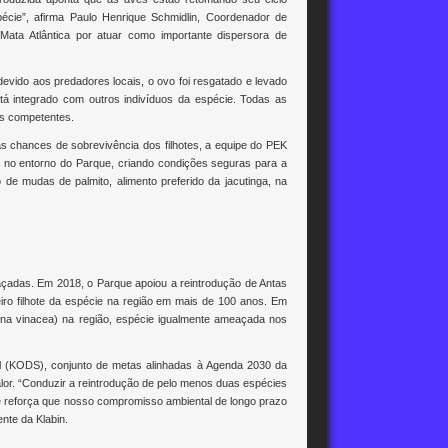
pécie”, afirma Paulo Henrique Schmidlin, Coordenador de
Mata Atlântica por atuar como importante dispersora de
evido aos predadores locais, o ovo foi resgatado e levado
tá integrado com outros indivíduos da espécie. Todas as
es competentes.
as chances de sobrevivência dos filhotes, a equipe do PEK
es no entorno do Parque, criando condições seguras para a
 de mudas de palmito, alimento preferido da jacutinga, na
açadas. Em 2018, o Parque apoiou a reintrodução de Antas
meiro filhote da espécie na região em mais de 100 anos. Em
ona vinacea) na região, espécie igualmente ameaçada nos
el (KODS), conjunto de metas alinhadas à Agenda 2030 da
or. “Conduzir a reintrodução de pelo menos duas espécies
e reforça que nosso compromisso ambiental de longo prazo
nte da Klabin.