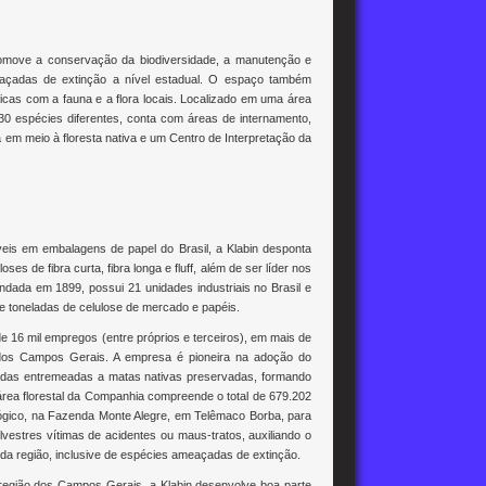
romove a conservação da biodiversidade, a manutenção e
meaçadas de extinção a nível estadual. O espaço também
icas com a fauna e a flora locais. Localizado em uma área
30 espécies diferentes, conta com áreas de internamento,
ca em meio à floresta nativa e um Centro de Interpretação da
eis em embalagens de papel do Brasil, a Klabin desponta
 de fibra curta, fibra longa e fluff, além de ser líder nos
dada em 1899, possui 21 unidades industriais no Brasil e
e toneladas de celulose de mercado e papéis.
e 16 mil empregos (entre próprios e terceiros), em mais de
 dos Campos Gerais. A empresa é pioneira na adoção do
tadas entremeadas a matas nativas preservadas, formando
área florestal da Companhia compreende o total de 679.202
gico, na Fazenda Monte Alegre, em Telêmaco Borba, para
lvestres vítimas de acidentes ou maus-tratos, auxiliando o
a da região, inclusive de espécies ameaçadas de extinção.
região dos Campos Gerais, a Klabin desenvolve boa parte