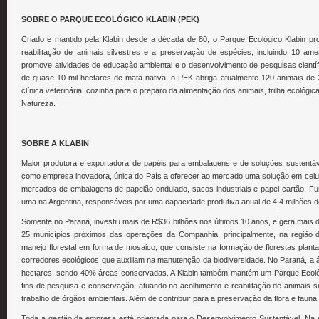
SOBRE O PARQUE ECOLÓGICO KLABIN (PEK)
Criado e mantido pela Klabin desde a década de 80, o Parque Ecológico Klabin p
reabilitação de animais silvestres e a preservação de espécies, incluindo 10 a
promove atividades de educação ambiental e o desenvolvimento de pesquisas científ
de quase 10 mil hectares de mata nativa, o PEK abriga atualmente 120 animais de 
clínica veterinária, cozinha para o preparo da alimentação dos animais, trilha ecológi
Natureza.
SOBRE A KLABIN
Maior produtora e exportadora de papéis para embalagens e de soluções sustentáv
como empresa inovadora, única do País a oferecer ao mercado uma solução em celuloses
mercados de embalagens de papelão ondulado, sacos industriais e papel-cartão. Fun
uma na Argentina, responsáveis por uma capacidade produtiva anual de 4,4 milhões d
Somente no Paraná, investiu mais de R$36 bilhões nos últimos 10 anos, e gera mais d
25 municípios próximos das operações da Companhia, principalmente, na região
manejo florestal em forma de mosaico, que consiste na formação de florestas plan
corredores ecológicos que auxiliam na manutenção da biodiversidade. No Paraná, a 
hectares, sendo 40% áreas conservadas. A Klabin também mantém um Parque Ecoló
fins de pesquisa e conservação, atuando no acolhimento e reabilitação de animais si
trabalho de órgãos ambientais. Além de contribuir para a preservação da flora e faun
Toda a gestão da empresa está orientada para o Desenvolvimento Sustentável. Na 