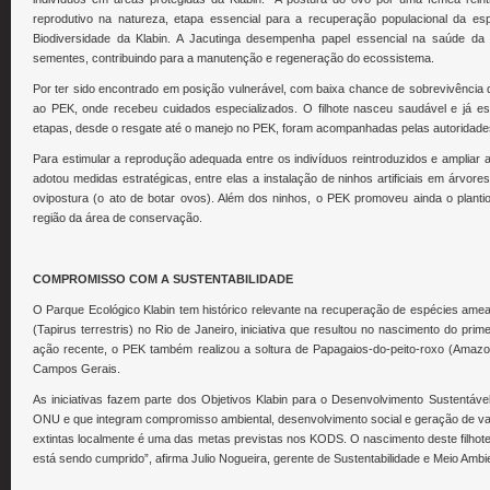
reprodutivo na natureza, etapa essencial para a recuperação populacional da es
Biodiversidade da Klabin. A Jacutinga desempenha papel essencial na saúde da 
sementes, contribuindo para a manutenção e regeneração do ecossistema.
Por ter sido encontrado em posição vulnerável, com baixa chance de sobrevivência d
ao PEK, onde recebeu cuidados especializados. O filhote nasceu saudável e já es
etapas, desde o resgate até o manejo no PEK, foram acompanhadas pelas autoridad
Para estimular a reprodução adequada entre os indivíduos reintroduzidos e ampliar 
adotou medidas estratégicas, entre elas a instalação de ninhos artificiais em árvor
ovipostura (o ato de botar ovos). Além dos ninhos, o PEK promoveu ainda o plantio
região da área de conservação.
COMPROMISSO COM A SUSTENTABILIDADE
O Parque Ecológico Klabin tem histórico relevante na recuperação de espécies ame
(Tapirus terrestris) no Rio de Janeiro, iniciativa que resultou no nascimento do pri
ação recente, o PEK também realizou a soltura de Papagaios-do-peito-roxo (Amaz
Campos Gerais.
As iniciativas fazem parte dos Objetivos Klabin para o Desenvolvimento Sustentáv
ONU e que integram compromisso ambiental, desenvolvimento social e geração de val
extintas localmente é uma das metas previstas nos KODS. O nascimento deste filhot
está sendo cumprido”, afirma Julio Nogueira, gerente de Sustentabilidade e Meio Ambie