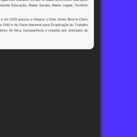
ando Educação, Matas Sociais, Matas Legais, Território
B3, e em 2020 passou a integrar o Dow Jones Best-in-Class
 da ONU e do Pacto Nacional para Erradicação do Trabalho
es de ética, transparência e respeito aos princípios de