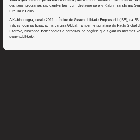
dos seus programas socioambientais, com destaque para o Klabin Transforma Seme
Circular e Caiubi.
A Klabin integra, desde 2014, o Índice de Sustentabilidade Empresarial (ISE), da 
Indices, com participação na carteira Global. Também é signatária do Pacto Global
Escravo, buscando fornecedores e parceiros de negócio que sigam os mesmos valor
sustentabilidade.