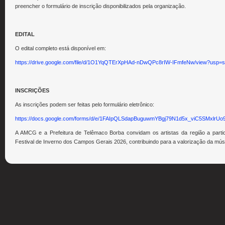
preencher o formulário de inscrição disponibilizados pela organização.
EDITAL
O edital completo está disponível em:
https://drive.google.com/file/d/1O1YqQTErXpHAd-nDwQPc8rIW-IFmfeNw/view?usp=s
INSCRIÇÕES
As inscrições podem ser feitas pelo formulário eletrônico:
https://docs.google.com/forms/d/e/1FAIpQLSdapBuguwmYBgj79N1d5x_viC5SMxlr
A AMCG e a Prefeitura de Telêmaco Borba convidam os artistas da região a part
Festival de Inverno dos Campos Gerais 2026, contribuindo para a valorização da músic