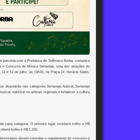
parceria com a Prefeitura de Telêmaco Borba, comunica
ara o Concurso de Música Sertaneja, uma das atrações do
11 e 12 de julho, às 19h30, na Praça Dr. Horácio Klabin,
e disputarão nas categorias Sertanejo Autoral, Sertanejo
ical, valorizar os artistas regionais e fortalecer a cultura
 de cada categoria. O primeiro lugar receberá troféu e R$
ceberá troféu e R$ 1.200.
 interessados devem consultar o regulamento do concurso e