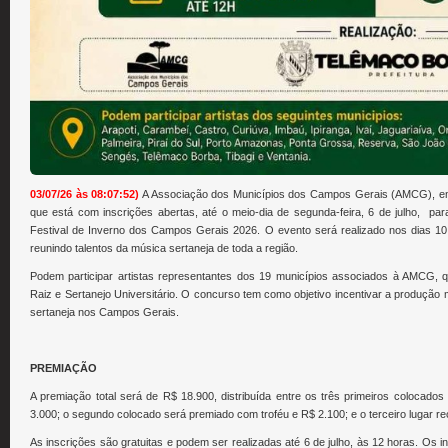
03/07/26 às 08:07:52)
A Associação dos Municípios dos Campos Gerais (AMCG), em 
que está com inscrições abertas, até o meio-dia de segunda-feira, 6 de julho, p
Festival de Inverno dos Campos Gerais 2026. O evento será realizado nos dias 10, 
reunindo talentos da música sertaneja de toda a região.
Podem participar artistas representantes dos 19 municípios associados à AMCG, qu
Raiz e Sertanejo Universitário. O concurso tem como objetivo incentivar a produção mus
sertaneja nos Campos Gerais.
PREMIAÇÃO
A premiação total será de R$ 18.900, distribuída entre os três primeiros colocados
3.000; o segundo colocado será premiado com troféu e R$ 2.100; e o terceiro lugar re
As inscrições são gratuitas e podem ser realizadas até 6 de julho, às 12 horas. Os