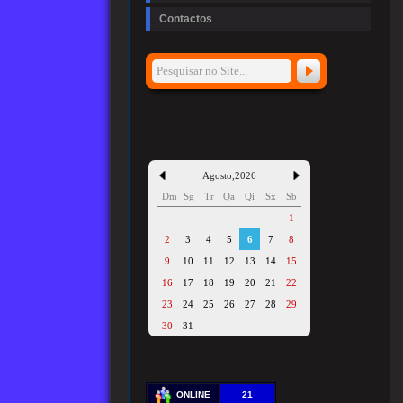
Contactos
Agosto
,
2026
Dm
Sg
Tr
Qa
Qi
Sx
Sb
1
2
3
4
5
6
7
8
9
10
11
12
13
14
15
16
17
18
19
20
21
22
23
24
25
26
27
28
29
30
31
ONLINE
21