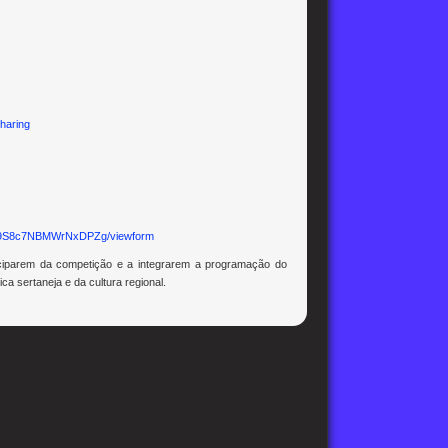
haring
Uo9S8c7NBMWrNxDPZg/viewform
iciparem da competição e a integrarem a programação do
a sertaneja e da cultura regional.