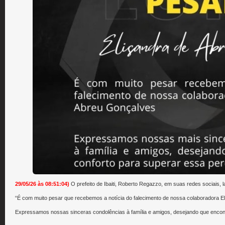
29/05/26 às 08:51:04)
O prefeito de Ibaiti, Roberto Regazzo, em suas redes sociais, l
“É com muito pesar que recebemos a notícia do falecimento de nossa colaboradora E
Expressamos nossas sinceras condolências à família e amigos, desejando que encont