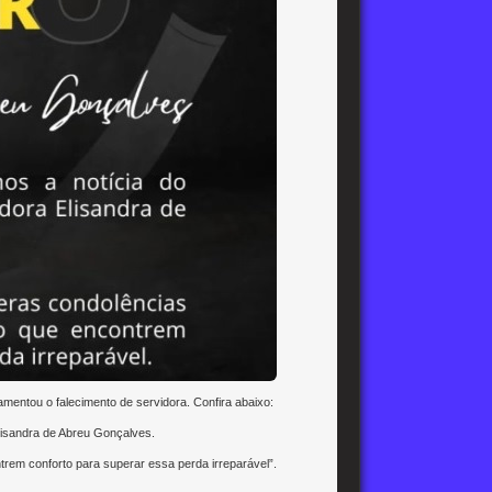
amentou o falecimento de servidora. Confira abaixo:
lisandra de Abreu Gonçalves.
rem conforto para superar essa perda irreparável”.