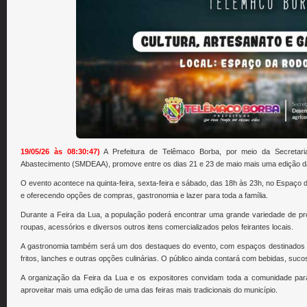
19/05/26 às 08:30:47)
A Prefeitura de Telêmaco Borba, por meio da Secretari
Abastecimento (SMDEAA), promove entre os dias 21 e 23 de maio mais uma edição da 
O evento acontece na quinta-feira, sexta-feira e sábado, das 18h às 23h, no Espaço 
e oferecendo opções de compras, gastronomia e lazer para toda a família.
Durante a Feira da Lua, a população poderá encontrar uma grande variedade de prod
roupas, acessórios e diversos outros itens comercializados pelos feirantes locais.
A gastronomia também será um dos destaques do evento, com espaços destinados 
fritos, lanches e outras opções culinárias. O público ainda contará com bebidas, sucos
A organização da Feira da Lua e os expositores convidam toda a comunidade para
aproveitar mais uma edição de uma das feiras mais tradicionais do município.