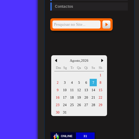
Contactos
Agosto
,
2026
Dm
Sg
Tr
Qa
Qi
Sx
Sb
1
2
3
4
5
6
7
8
9
10
11
12
13
14
15
16
17
18
19
20
21
22
23
24
25
26
27
28
29
30
31
ONLINE
31