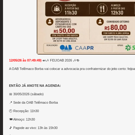
12/05/26 às 07:49:49)
🍛🎶 FEIJOAB 2026 🎶🍻
A OAB Telêmaco Borba vai colocar a advocacia pra confraternizar do jeito certo: feij
ENTÃO JÁ ANOTE NA AGENDA:
📅 30/05/2026 (sábado)
📍 Sede da OAB Telêmaco Borba
🕚 Recepção: 11h30
🍽 Almoço: 12h30
🎵 Pagode ao vivo: 13h às 15h30