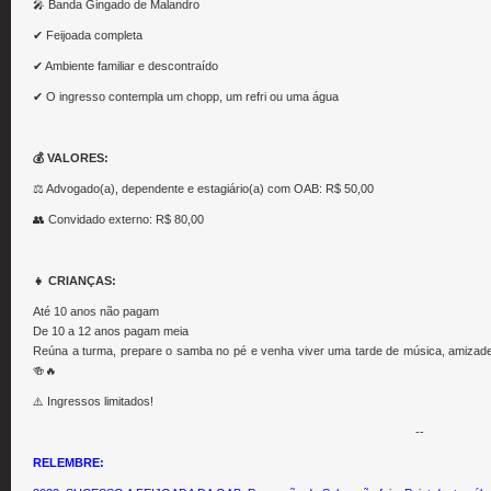
🎤 Banda Gingado de Malandro
✔ Feijoada completa
✔ Ambiente familiar e descontraído
✔ O ingresso contempla um chopp, um refri ou uma água
💰 VALORES:
⚖️ Advogado(a), dependente e estagiário(a) com OAB: R$ 50,00
👥 Convidado externo: R$ 80,00
👧 CRIANÇAS:
Até 10 anos não pagam
De 10 a 12 anos pagam meia
Reúna a turma, prepare o samba no pé e venha viver uma tarde de música, amizad
🍻🔥
⚠️ Ingressos limitados!
--
RELEMBRE: