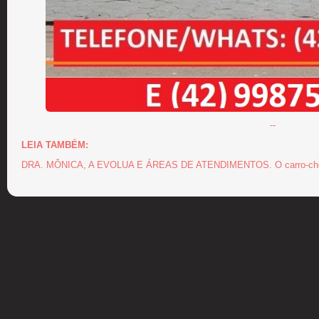
--
LEIA TAMBÉM:
DRA. MÔNICA, A EVOLUA E ÁREAS DE ATENDIMENTOS. O carro-chefe é