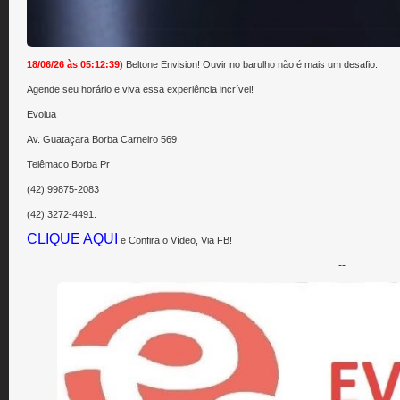
18/06/26 às 05:12:39)
Beltone Envision! Ouvir no barulho não é mais um desafio.
Agende seu horário e viva essa experiência incrível!
Evolua
Av. Guataçara Borba Carneiro 569
Telêmaco Borba Pr
(42) 99875-2083
(42) 3272-4491.
CLIQUE AQUI
e Confira o Vídeo, Via FB!
--