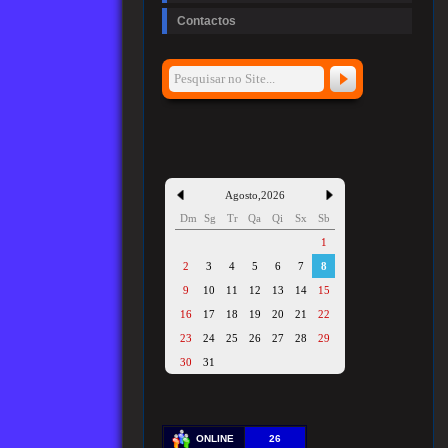
Contactos
Agosto
,
2026
Dm
Sg
Tr
Qa
Qi
Sx
Sb
1
2
3
4
5
6
7
8
9
10
11
12
13
14
15
16
17
18
19
20
21
22
23
24
25
26
27
28
29
30
31
ONLINE
26