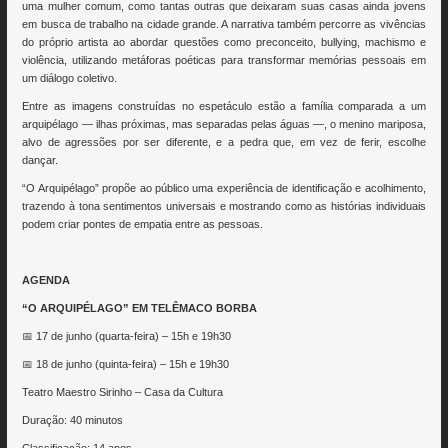
uma mulher comum, como tantas outras que deixaram suas casas ainda jovens
em busca de trabalho na cidade grande. A narrativa também percorre as vivências
do próprio artista ao abordar questões como preconceito, bullying, machismo e
violência, utilizando metáforas poéticas para transformar memórias pessoais em
um diálogo coletivo.
Entre as imagens construídas no espetáculo estão a família comparada a um
arquipélago — ilhas próximas, mas separadas pelas águas —, o menino mariposa,
alvo de agressões por ser diferente, e a pedra que, em vez de ferir, escolhe
dançar.
“O Arquipélago” propõe ao público uma experiência de identificação e acolhimento,
trazendo à tona sentimentos universais e mostrando como as histórias individuais
podem criar pontes de empatia entre as pessoas.
AGENDA
“O ARQUIPÉLAGO” EM TELÊMACO BORBA
📅 17 de junho (quarta-feira) – 15h e 19h30
📅 18 de junho (quinta-feira) – 15h e 19h30
Teatro Maestro Sirinho – Casa da Cultura
Duração: 40 minutos
Classificação: 14 anos