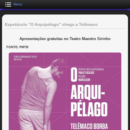
Menu
Espetáculo “O Arquipélago” chega a Telêmaco
Apresentações gratuitas no Teatro Maestro Sirinho
FONTE: PMTB