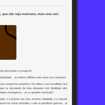
s, que não seja mexicana, mais uma vez!
rás para tentar a recuperar!
ividade... ou melhor, milhões eram raros nos contratos!
ia, sempre foi vexatório e era último a ser escolhido), fica
que se desviando da bola, deixando com facilidade eles
ubes estrangeiros... ou os grandes nacionais?
úde, e o esporte traz isso, envolve cidadania, e o esporte
 fazem-se novas amizades, e até se paralisam guerras... aí