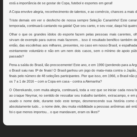
está a importância de se gostar de Copa, futebol e esportes em geral!
A Copa envolve alegria, reconhecimento de talentos, e ao comércio, chances a mais d
Triste demais em ver o desfecho de nossa sempre Seleção Canarinho! Este canari
temporada, continuará cantando na gaiola! Que seu canto, e seu voar, daqui há quatro 
Olhar o que os grandes ídolos do esporte fazem pelas pessoas mais carentes, ol
sirvam de exemplo para outros mais fazerem... isso é resultado benéfico também 
então, das escolinhas aos milhares, presentes, no caso em nosso Brasil, e espalhad
estritamente voluntário e não em um nem dois casos, sem o mínimo de apoio púb
passado?
Pena a saída do Brasil, tão precocemente! Este ano, e em 1990 (perdendo para a Argen
o Brasil saiu nas 8ª de finais! O Brasil ganhou um jogo do mata-mata contra o Japão
finais pelo número de 48 seleções participantes. Pior que isso, em 1966, o Brasil não
os 7 a 1 de 2016 – com a Copa em casa - contra a Alemanha?
O Oberekando, com muita alegria, continuará, toda a vez que se iniciar cada nova fa
ao craque Neymar, no sentido de ressaltar seu trabalho também, extracampo, e em pro
usado o nome dele, durante todo este tempo, desmerecendo sua história como o 
absolutamente tudo... o nome dele, deu muita visibilidade a pessoas anônimas até então n
foi o que menos importou... o que mandavam, eram os likes!"