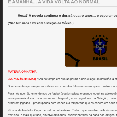
E AMANHÃ... A VIDA VOLTA AO NORMAL
Hexa? A novela continua e durará quatro anos... e esperamo
(*Não tem nada a ver com a seleção do México!)
MATÉRIA OPINATIVA!
05/07/26 às 20:35:43)
"Sou do tempo em que se perdia a bola e logo um batalhão ia at
Sou de um tempo em que os milhões em contratos falavam menos que o mostrar combat
Para nós que não entendemos de futebol (sou jornalista, e quando joguei na adolescênc
incompreensível ver os adversários chegando, e os jogadores da Seleção, meio 
armarem jogadas... preocupados com lesões e a temporada que os espera em seus cl
‘Gostar de futebol e Copa... é tudo uma besteira’: Tudo o que envolve melhoria na sa
traz isso, e mais que tudo, envolve amizades, assistir partidas na casa dos amigos,