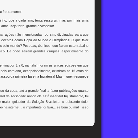
e faturamento!
nho, que a cada ano, tenta ressurgir, mas por mais uma
anos, seja forte, grande e vitorioso!
har ações não mencionadas, ou sim, divulgadas para que
de eventos como Copa do Mundo e Olimpíadas! O que falar
as pelo mundo? Pessoas, técnicos, que fazem este trabalho
lico! De onde saíram grandes craques, especialmente do
tina por 1 a 0, na Itália), foram as únicas edições em que
, pois este ano, excepcionalmente, existiram as 16 avos de
 passou da primeira fase na Inglaterra! Mas... quem esquece
se da copa, até a grande final, a fazer publicações quanto
l da sociedade aonde ele está inserido! Injustamente, foi
maior goleador da Seleção Brasileira, e cobrando dele,
a internet... o importante foi falar... se bem ou mal... isso