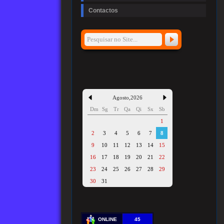
Contactos
Agosto
,
2026
Dm
Sg
Tr
Qa
Qi
Sx
Sb
1
2
3
4
5
6
7
8
9
10
11
12
13
14
15
16
17
18
19
20
21
22
23
24
25
26
27
28
29
30
31
ONLINE
45