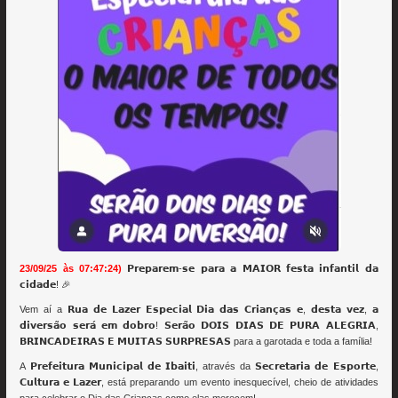
23/09/25 às 07:47:24)
𝗣𝗿𝗲𝗽𝗮𝗿𝗲𝗺-𝘀𝗲 𝗽𝗮𝗿𝗮 𝗮 𝗠𝗔𝗜𝗢𝗥 𝗳𝗲𝘀𝘁𝗮 𝗶𝗻𝗳𝗮𝗻𝘁𝗶𝗹 𝗱𝗮
𝗰𝗶𝗱𝗮𝗱𝗲! 🎉
Vem aí a 𝗥𝘂𝗮 𝗱𝗲 𝗟𝗮𝘇𝗲𝗿 𝗘𝘀𝗽𝗲𝗰𝗶𝗮𝗹 𝗗𝗶𝗮 𝗱𝗮𝘀 𝗖𝗿𝗶𝗮𝗻𝗰̧𝗮𝘀 𝗲, 𝗱𝗲𝘀𝘁𝗮 𝘃𝗲𝘇, 𝗮
𝗱𝗶𝘃𝗲𝗿𝘀𝗮̃𝗼 𝘀𝗲𝗿𝗮́ 𝗲𝗺 𝗱𝗼𝗯𝗿𝗼! 𝗦𝗲𝗿𝗮̃𝗼 𝗗𝗢𝗜𝗦 𝗗𝗜𝗔𝗦 𝗗𝗘 𝗣𝗨𝗥𝗔 𝗔𝗟𝗘𝗚𝗥𝗜𝗔,
𝗕𝗥𝗜𝗡𝗖𝗔𝗗𝗘𝗜𝗥𝗔𝗦 𝗘 𝗠𝗨𝗜𝗧𝗔𝗦 𝗦𝗨𝗥𝗣𝗥𝗘𝗦𝗔𝗦 para a garotada e toda a família!
A 𝗣𝗿𝗲𝗳𝗲𝗶𝘁𝘂𝗿𝗮 𝗠𝘂𝗻𝗶𝗰𝗶𝗽𝗮𝗹 𝗱𝗲 𝗜𝗯𝗮𝗶𝘁𝗶, através da 𝗦𝗲𝗰𝗿𝗲𝘁𝗮𝗿𝗶𝗮 𝗱𝗲 𝗘𝘀𝗽𝗼𝗿𝘁𝗲,
𝗖𝘂𝗹𝘁𝘂𝗿𝗮 𝗲 𝗟𝗮𝘇𝗲𝗿, está preparando um evento inesquecível, cheio de atividades