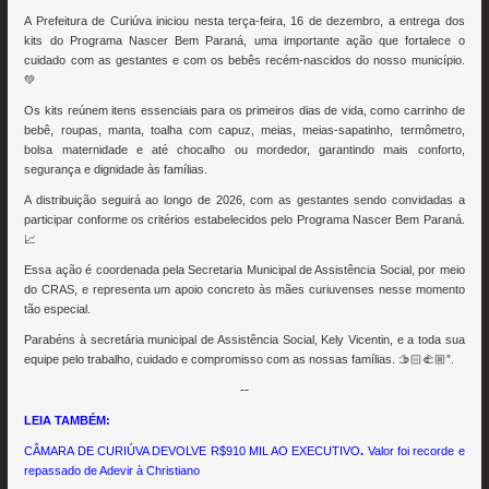
A Prefeitura de Curiúva iniciou nesta terça-feira, 16 de dezembro, a entrega dos
kits do Programa Nascer Bem Paraná, uma importante ação que fortalece o
cuidado com as gestantes e com os bebês recém-nascidos do nosso município.
💚
Os kits reúnem itens essenciais para os primeiros dias de vida, como carrinho de
bebê, roupas, manta, toalha com capuz, meias, meias-sapatinho, termômetro,
bolsa maternidade e até chocalho ou mordedor, garantindo mais conforto,
segurança e dignidade às famílias.
A distribuição seguirá ao longo de 2026, com as gestantes sendo convidadas a
participar conforme os critérios estabelecidos pelo Programa Nascer Bem Paraná.
📈
Essa ação é coordenada pela Secretaria Municipal de Assistência Social, por meio
do CRAS, e representa um apoio concreto às mães curiuvenses nesse momento
tão especial.
Parabéns à secretária municipal de Assistência Social, Kely Vicentin, e a toda sua
equipe pelo trabalho, cuidado e compromisso com as nossas famílias. 🫱🏻‍🫲🏼”.
--
LEIA TAMBÉM:
CÂMARA DE CURIÚVA DEVOLVE R$910 MIL AO EXECUTIVO
.
Valor foi recorde e
repassado de Adevir à Christiano