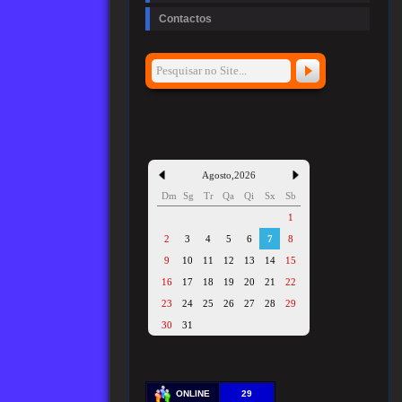
Contactos
Agosto
,
2026
Dm
Sg
Tr
Qa
Qi
Sx
Sb
1
2
3
4
5
6
7
8
9
10
11
12
13
14
15
16
17
18
19
20
21
22
23
24
25
26
27
28
29
30
31
ONLINE
29