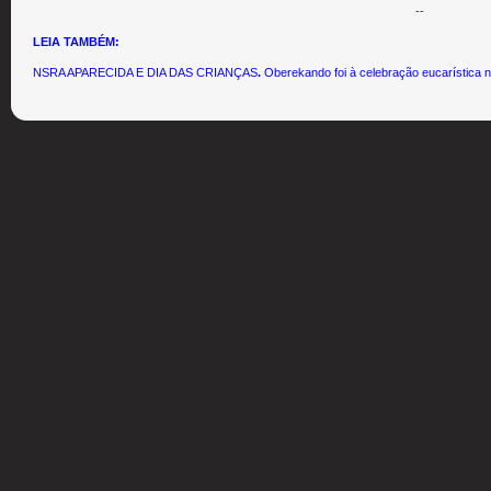
--
LEIA TAMBÉM:
NSRA APARECIDA E DIA DAS CRIANÇAS
.
Oberekando foi à celebração eucarística