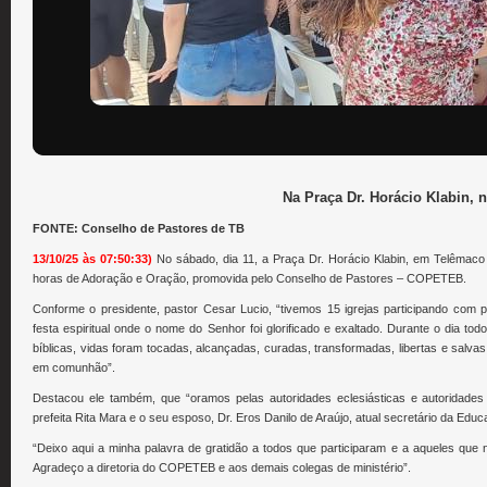
Na Praça Dr. Horácio Klabin, 
FONTE: Conselho de Pastores de TB
13/10/25 às 07:50:33)
No sábado, dia 11, a Praça Dr. Horácio Klabin, em Telêmaco
horas de Adoração e Oração, promovida pelo Conselho de Pastores – COPETEB.
Conforme o presidente, pastor Cesar Lucio, “tivemos 15 igrejas participando com 
festa espiritual onde o nome do Senhor foi glorificado e exaltado. Durante o dia 
bíblicas, vidas foram tocadas, alcançadas, curadas, transformadas, libertas e salvas
em comunhão”.
Destacou ele também, que “oramos pelas autoridades eclesiásticas e autoridades
prefeita Rita Mara e o seu esposo, Dr. Eros Danilo de Araújo, atual secretário da Educ
“Deixo aqui a minha palavra de gratidão a todos que participaram e a aqueles que
Agradeço a diretoria do COPETEB e aos demais colegas de ministério”.