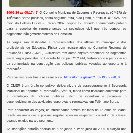
10/06/26 às 08:17:45)
O Conselho Municipal de Esportes e Recreação (CMER) de
Telêmaco Borba publicou, nesta segunda-feira, 8 de junho, o Edital nº 01/2026, por
meio do Boletim Oficial – Edição 2802, página 12, abrindo chamamento público
para a escolha de representantes da sociedade civil que irão compor os
segmentos não governamentais do Conselho.
As vagas são destinadas a representantes dos atletas do município e dos
profissionais de Educação Física com registro ativo no Conselho Regional de
Educação Física (CREF). A iniciativa tem como objetivo preencher os segmentos
ainda vagos previstos no Decreto Municipal nº 32.414, fortalecendo a participação
da comunidade na construção das políticas públicas voltadas ao esporte e à
recreação.
Para se inscrever basta acessar o link:
https://forms.gle/mH2Txi2J9u5F7s8E8
O CMER é um órgão consultivo, deliberativo e de assessoramento à Secretaria
Municipal de Esportes e Recreação (SMER), tendo como finalidade contribuir para
a formulação de políticas públicas, além de incentivar e promover o
desenvolvimento das atividades esportivas e recreativas em Telêmaco Borba.
Para concorrer às vagas, os interessados devem ter mais de 18 anos de idade,
residir no município e possuir registro ativo no respectivo conselho de classe,
quando exigido para o segmento.
As inscrições estarão abertas de 8 de junho a 1º de julho de 2026. A eleição dos