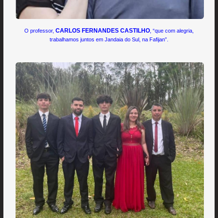
CARLOS FERNANDES CASTILHO
O professor,
, “que com alegria,
trabalhamos juntos em Jandaia do Sul, na Fafijan”.