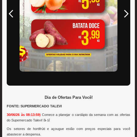
Dia de Ofertas Para Você!
FONTE: SUPERMERCADO TALEVI
30/06/26 às 08:13:59)
Comece a planejar o cardápio da semana com as ofertas
do Supemercado Talevi! 📝🛒
Os setores de hortifrúti e açougue estão com preços especiais para você
abastecer a despensa.