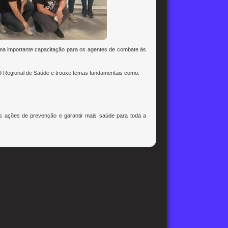
uma importante capacitação para os agentes de combate às
19 Regional de Saúde e trouxe temas fundamentais como:
as ações de prevenção e garantir mais saúde para toda a