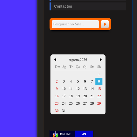
Contactos
Agosto
,
2026
Dm
Sg
Tr
Qa
Qi
Sx
Sb
1
2
3
4
5
6
7
8
9
10
11
12
13
14
15
16
17
18
19
20
21
22
23
24
25
26
27
28
29
30
31
ONLINE
49