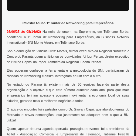
Palestra foi no 1º Jantar de Networking para Empresários
26/06/25 às 08:14:02)
Na noite de ontem, na Supremme, em Telêmaco Borba,
aconteceu o 1º Jantar de Networking para Empresários, da Business Network
International - BNI Monte Alegre, em Telêmaco Borba.
Sob a condução de Vinicius Ortiz Morais, diretor executivo da Regional Noroeste e
Centro do Paraná, quem anfitrionou os convidados foi Igor Penzo, diretor executivo
do BNI na Capital do Papel. Também da Regional, Faena Penzo!
Eles puderam conhecer a ferramenta e a metodologia do BNI, participaram de
rodadas de Networking e assim, interagiram-se um com o outro.
No estado do Paraná já existem mais de 50 equipes fazendo parte desta
organização e o objetivo é que este número aumente cada ano, para que mais
empresários tenham acesso e possam movimentar a economia local de suas
cidades, gerando mais e melhores negócios a todos.
O ápice do encontro foi a palestra com o Dr. Giovani Capri, que abordou temas do
Mercado e novas concepções, que justamente se adequam com o que a BNI
utiliza!
Quem, apesar de uma agenda apertada, prestigiou o evento, foi a presidente da
Acitel - Associação Comercial e Empresarial de Telêmaco, Tatianne Priscilla